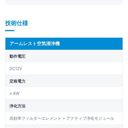
技術仕様
アームレスト空気清浄機
動作電圧
DC12V
定格電力
≤ 8W
浄化方法
高効率フィルターエレメント + アクティブ浄化モジュール