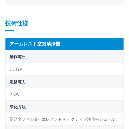
技術仕様
アームレスト空気清浄機
動作電圧
DC12V
定格電力
≤ 8W
浄化方法
高効率フィルターエレメント + アクティブ浄化モジュール