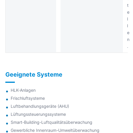
t
e
l
l
e
n
.
Geeignete Systeme
HLK-Anlagen
Frischluftsysteme
Luftbehandlungsgeräte (AHU)
Lüftungssteuerungssysteme
Smart-Building-Luftqualitätsüberwachung
Gewerbliche Innenraum-Umweltüberwachung