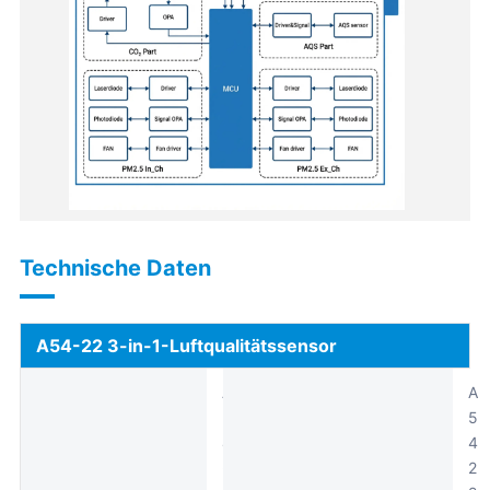
Technische Daten
A54-22 3-in-1-Luftqualitätssensor
A
A
5
5
4
4
-
2