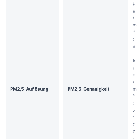
m
µ
³
g
/
m
³
:
±
1
5
µ
g
/
PM2,5-Auflösung
PM2,5-Genauigkeit
m
³
;
>
1
0
0
µ