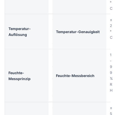
°
C
0
±
.
2
Temperatur-
1
°
Temperatur-Genauigkeit
Auflösung
°
C
C
C
1
M
-
O
9
S
9
Feuchte-
Feuchte-Messbereich
e
%
Messprinzip
n
R
s
H
®
0
±
.
5