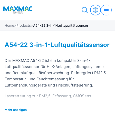
Home
>
Products
>
A54-22 3-in-1-Luftqualitätssensor
A54-22 3-in-1-Luftqualitätssensor
Der MAXMAC A54-22 ist ein kompakter 3-in-1-
Luftqualitätssensor für HLK-Anlagen, Lüftungssysteme
und Raumluftqualitätsüberwachung. Er integriert PM2,5-,
Temperatur- und Feuchtemessung für
Luftbehandlungsgeräte und Frischluftsteuerung.
Laserstreuung zur PM2,5-Erfassung, CMOSens-
Temperatur- und Feuchtemessung sowie RS485-
Kommunikation ermöglichen eine langfristige Integration
Mehr anzeigen
in HLK-Regler, BMS-Plattformen und Innenraum-