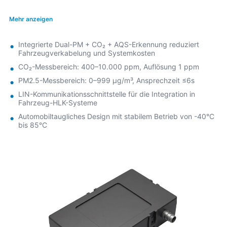
zuverlässige Daten für Innenraumluftüberwachung,
automatische Umluftsteuerung, Frischluftzufuhr und
Mehr anzeigen
Luftreinigungssysteme im Fahrzeug.
Integrierte Dual-PM + CO₂ + AQS-Erkennung reduziert
Mit Laserstreuung zur PM-Erfassung und NDIR-CO₂-
Fahrzeugverkabelung und Systemkosten
Sensortechnologie unterstützt der P09 die LIN-
CO₂-Messbereich: 400–10.000 ppm, Auflösung 1 ppm
Kommunikation für eine einfache Integration in Fahrzeug-
PM2.5-Messbereich: 0–999 μg/m³, Ansprechzeit ≤6s
HLK-Steuerungen. Dank automobiltauglichem Design und
LIN-Kommunikationsschnittstelle für die Integration in
einem breiten Betriebstemperaturbereich von -40°C bis
Fahrzeug-HLK-Systeme
85°C bietet er stabile Leistung in komplexen
Automobiltaugliches Design mit stabilem Betrieb von -40°C
Fahrzeugumgebungen.
bis 85°C