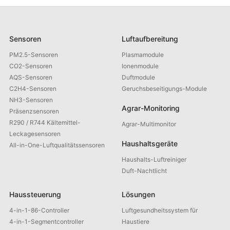
Sensoren
Luftaufbereitung
PM2.5-Sensoren
Plasmamodule
CO2-Sensoren
Ionenmodule
AQS-Sensoren
Duftmodule
C2H4-Sensoren
Geruchsbeseitigungs-Module
NH3-Sensoren
Agrar-Monitoring
Präsenzsensoren
R290 / R744 Kältemittel-
Agrar-Multimonitor
Leckagesensoren
Haushaltsgeräte
All-in-One-Luftqualitätssensoren
Haushalts-Luftreiniger
Duft-Nachtlicht
Haussteuerung
Lösungen
4-in-1-86-Controller
Luftgesundheitssystem für
4-in-1-Segmentcontroller
Haustiere