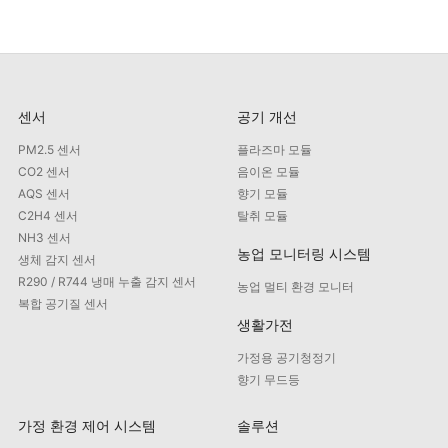
센서
공기 개선
PM2.5 센서
플라즈마 모듈
CO2 센서
음이온 모듈
AQS 센서
향기 모듈
C2H4 센서
탈취 모듈
NH3 센서
농업 모니터링 시스템
생체 감지 센서
R290 / R744 냉매 누출 감지 센서
농업 멀티 환경 모니터
복합 공기질 센서
생활가전
가정용 공기청정기
향기 무드등
가정 환경 제어 시스템
솔루션