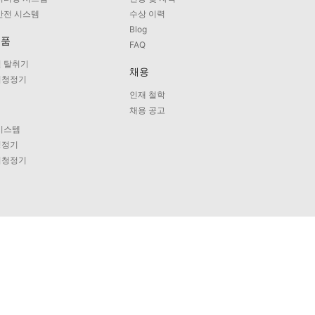
안전 시스템
수상 이력
Blog
제품
FAQ
 탈취기
채용
기청정기
인재 철학
비
채용 공고
시스템
청정기
기청정기