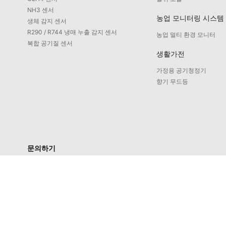
NH3 센서
농업 모니터링 시스템
생체 감지 센서
R290 / R744 냉매 누출 감지 센서
농업 멀티 환경 모니터
복합 공기질 센서
생활가전
가정용 공기청정기
향기 무드등
문의하기
서비스 문의: 4008-598-580
주소: No. 1658-1 Buzhong Rd., Tongxiang Hi-tech City, Xiamen
제품 문의: