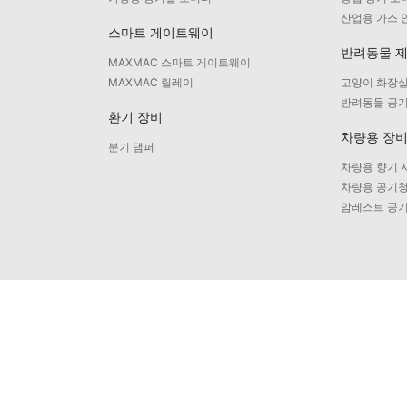
산업용 가스 
스마트 게이트웨이
반려동물 
MAXMAC 스마트 게이트웨이
MAXMAC 릴레이
고양이 화장실
반려동물 공
환기 장비
차량용 장
분기 댐퍼
차량용 향기 
차량용 공기
암레스트 공
 +86 592 5765205
이메일: contact@maxmac.com.cn
우편번호: 361100