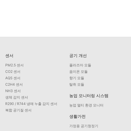
센서
공기 개선
PM2.5 센서
플라즈마 모듈
CO2 센서
음이온 모듈
AQS 센서
향기 모듈
C2H4 센서
탈취 모듈
NH3 센서
농업 모니터링 시스템
생체 감지 센서
R290 / R744 냉매 누출 감지 센서
농업 멀티 환경 모니터
복합 공기질 센서
생활가전
가정용 공기청정기