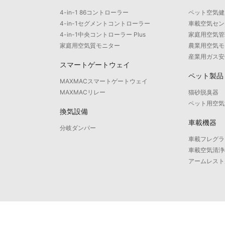
4-in-1 86コントローラー
ペット空気健
4-in-1セグメントコントローラー
車載空気セン
4-in-1中央コントローラー Plus
家庭用空気管
家庭用空気質モニター
農業用空気モ
産業用ガス安
スマートゲートウェイ
ペット製品
MAXMACスマートゲートウェイ
MAXMACリレー
猫砂脱臭器
ペット用空気
換気設備
車載機器
分岐ダンパー
車載フレグラ
車載空気清浄
アームレスト