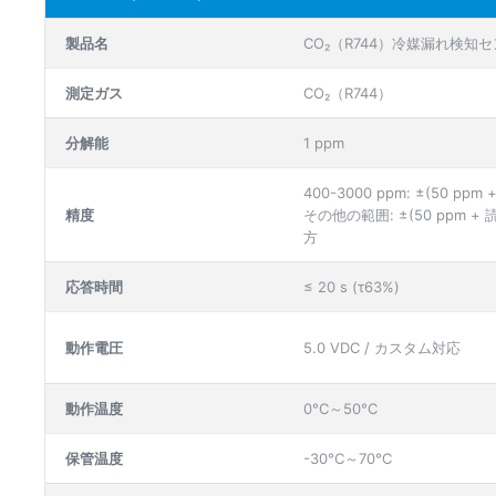
製品名
CO₂（R744）冷媒漏れ検知セン
測定ガス
CO₂（R744）
分解能
1 ppm
400-3000 ppm: ±(50 pp
精度
その他の範囲: ±(50 ppm +
方
応答時間
≤ 20 s (τ63%)
動作電圧
5.0 VDC / カスタム対応
動作温度
0°C～50°C
保管温度
-30°C～70°C