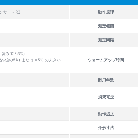
サー - R3
動作原理
測定範囲
測定間隔
m + 読み値の3%)
 読み値の5%) または ±5% の大きい
ウォームアップ時間
耐用年数
消費電流
動作湿度
外形寸法