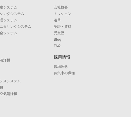
康システム
会社概要
シングシステム
ミッション
理システム
沿革
ニタリングシステム
認証・資格
全システム
受賞歴
Blog
FAQ
採用情報
清浄機
職場理念
募集中の職種
ンスシステム
機
空気清浄機