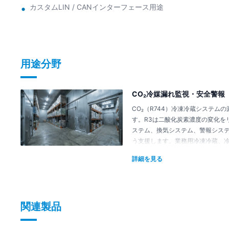
カスタムLIN / CANインターフェース用途
用途分野
CO₂冷媒漏れ監視・安全警報
CO₂（R744）冷凍冷蔵システム
す。R3は二酸化炭素濃度の変化を
ステム、換気システム、警報シス
う支援します。業務用冷凍冷蔵、
ートポンプ、関連するR744冷凍
詳細を見る
と信頼性の向上に貢献します。
関連製品