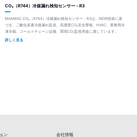
CO₂（R744）冷媒漏れ検知センサー - R3
MAXMAC CO₂（R744）冷媒漏れ検知センサー - R3は、NDIR技術に基
づき、二酸化炭素冷媒漏れ監視、高濃度CO₂安全警報、HVAC、業務用冷
凍冷蔵、コールドチェーン設備、環境CO₂監視用途に適しています。
詳しく見る
ョン
会社情報