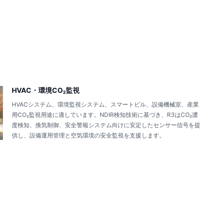
HVAC・環境CO₂監視
HVACシステム、環境監視システム、スマートビル、設備機械室、産業
用CO₂監視用途に適しています。NDIR検知技術に基づき、R3はCO₂濃
度検知、換気制御、安全警報システム向けに安定したセンサー信号を提
供し、設備運用管理と空気環境の安全監視を支援します。