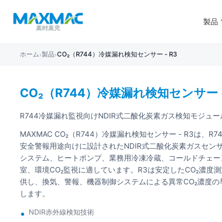
製品
ホーム
製品
CO₂（R744）冷媒漏れ検知センサー - R3
›
›
CO₂（R744）冷媒漏れ検知センサー -
R744冷媒漏れ監視向けNDIR式二酸化炭素ガス検知モジュー
MAXMAC CO₂（R744）冷媒漏れ検知センサー - R3は、
安全警報用途向けに設計されたNDIR式二酸化炭素ガスセン
システム、ヒートポンプ、業務用冷凍冷蔵、コールドチェーン
室、環境CO₂監視に適しています。R3は安定したCO₂濃度
供し、換気、警報、機器制御システムによる異常CO₂濃度
します。
NDIR赤外線検知技術