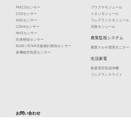
PM2.5センサー
プラズマモジュール
CO2センサー
イオンモジュール
AQSセンサー
フレグランスモジュール
C2H4センサー
消臭モジュール
NH3センサー
農業監視システム
生体検知センサー
R290 / R744冷媒漏れ検知センサー
農業マルチ環境モニター
多機能空気質センサー
生活家電
家庭用空気清浄機
フレグランスライト
お問い合わせ
サービス窓口: 4008-598-580