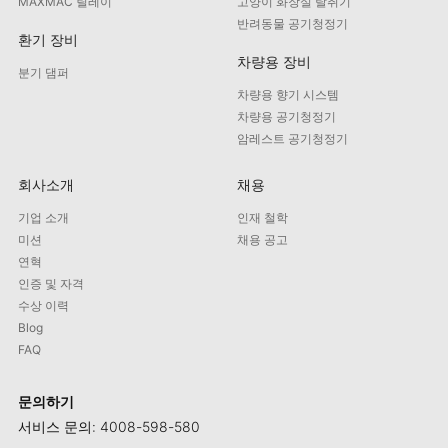
MAXMAC 릴레이
고양이 화장실 탈취기
반려동물 공기청정기
환기 장비
차량용 장비
분기 댐퍼
차량용 향기 시스템
차량용 공기청정기
암레스트 공기청정기
회사소개
채용
기업 소개
인재 철학
미션
채용 공고
연혁
인증 및 자격
수상 이력
Blog
FAQ
문의하기
서비스 문의: 4008-598-580