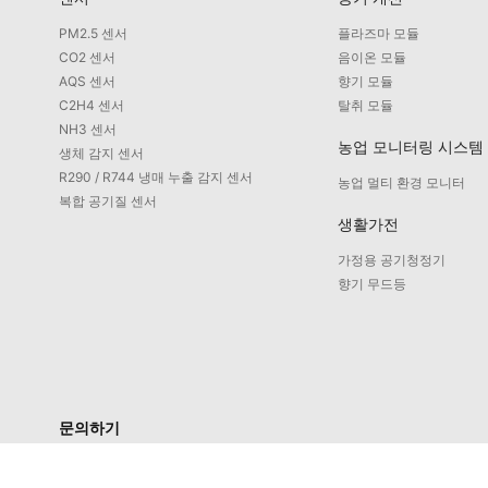
PM2.5 센서
플라즈마 모듈
CO2 센서
음이온 모듈
AQS 센서
향기 모듈
C2H4 센서
탈취 모듈
NH3 센서
농업 모니터링 시스템
생체 감지 센서
R290 / R744 냉매 누출 감지 센서
농업 멀티 환경 모니터
복합 공기질 센서
생활가전
가정용 공기청정기
향기 무드등
문의하기
서비스 문의: 4008-598-580