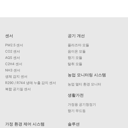
센서
공기 개선
PM2.5 센서
플라즈마 모듈
CO2 센서
음이온 모듈
AQS 센서
향기 모듈
C2H4 센서
탈취 모듈
NH3 센서
농업 모니터링 시스템
생체 감지 센서
R290 / R744 냉매 누출 감지 센서
농업 멀티 환경 모니터
복합 공기질 센서
생활가전
가정용 공기청정기
향기 무드등
가정 환경 제어 시스템
솔루션