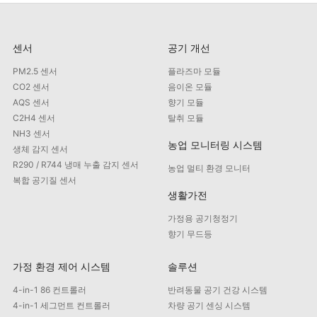
센서
공기 개선
PM2.5 센서
플라즈마 모듈
CO2 센서
음이온 모듈
AQS 센서
향기 모듈
C2H4 센서
탈취 모듈
NH3 센서
농업 모니터링 시스템
생체 감지 센서
R290 / R744 냉매 누출 감지 센서
농업 멀티 환경 모니터
복합 공기질 센서
생활가전
가정용 공기청정기
향기 무드등
가정 환경 제어 시스템
솔루션
4-in-1 86 컨트롤러
반려동물 공기 건강 시스템
4-in-1 세그먼트 컨트롤러
차량 공기 센싱 시스템