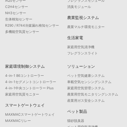
AQSセンサー
フレグランスモジュール
C2H4センサー
消臭モジュール
NH3センサー
農業監視システム
生体検知センサー
R290 / R744冷媒漏れ検知センサー
農業マルチ環境モニター
多機能空気質センサー
生活家電
家庭用空気清浄機
フレグランスライト
家庭環境制御システム
ソリューション
4-in-1 86コントローラー
ペット空気健康システム
4-in-1セグメントコントローラー
車載空気センシングシステム
4-in-1中央コントローラー Plus
家庭用空気管理システム
家庭用空気質モニター
農業用空気モニタリングシステム
産業用ガス安全システム
スマートゲートウェイ
ペット製品
MAXMACスマートゲートウェイ
MAXMACリレー
猫砂脱臭器
ペット用空気清浄機