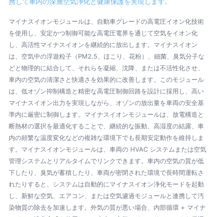
携して車内の深層空気浄化と健康保護を実現します。
マイナスイオンモジュールは、自動車グレードの高電圧イオン化技術
を使用し、安定かつ制御可能な高電圧電界を通じて空気をイオン化
し、高活性マイナスイオンを継続的に放出します。マイナスイオン
は、空気中の浮遊粒子（PM2.5、ほこり、花粉）、細菌、臭気分子な
どと物理的に結合して、それらを凝縮、沈降、または不活性化させ、
車内の空気の清潔さと快適さを効果的に改善します。このモジュール
は、低オゾン抑制構造と精密な高電圧制御回路を設計に採用し、高い
マイナスイオン出力を実現しながら、オゾンの放出量を車両の安全基
準内に厳密に制御します。マイナスイオンモジュールは、放電構造と
断熱材の選択を最適化することで、継続的な振動、高湿度の結露、車
内の頻繁な温度変化などの複雑な環境下でも長期安定動作を維持しま
す。マイナスイオンモジュールは、車両の HVAC システムまたは空気
管理システムとリアルタイムでリンクできます。車内の空気の質が低
下したり、臭気が蓄積したり、車両が密閉された環境で長時間運転さ
れたりすると、システムは自動的にマイナスイオン浄化モードを起動
し、新鮮な空気、エアコン、または空気濾過モジュールと連携して汚
染物質の除去を加速します。外気の質が悪い場合、内部循環 + マイナ