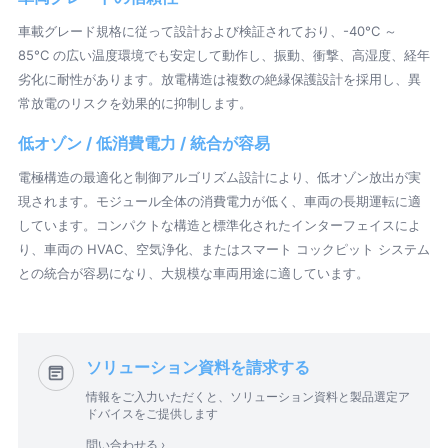
車載グレード規格に従って設計および検証されており、-40°C ～
85°C の広い温度環境でも安定して動作し、振動、衝撃、高湿度、経年
劣化に耐性があります。放電構造は複数の絶縁保護設計を採用し、異
常放電のリスクを効果的に抑制します。
低オゾン / 低消費電力 / 統合が容易
電極構造の最適化と制御アルゴリズム設計により、低オゾン放出が実
現されます。モジュール全体の消費電力が低く、車両の長期運転に適
しています。コンパクトな構造と標準化されたインターフェイスによ
り、車両の HVAC、空気浄化、またはスマート コックピット システム
との統合が容易になり、大規模な車両用途に適しています。
ソリューション資料を請求する
情報をご入力いただくと、ソリューション資料と製品選定ア
ドバイスをご提供します
問い合わせる ›