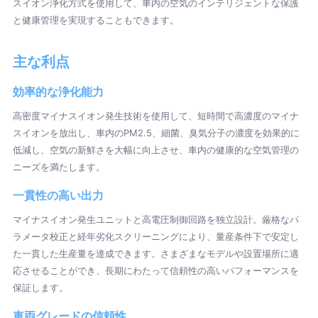
スイオン浄化方式を使用して、車内の空気のインテリジェントな保護
と健康管理を実現することもできます。
主な利点
効率的な浄化能力
高密度マイナスイオン発生技術を使用して、短時間で高濃度のマイナ
スイオンを放出し、車内のPM2.5、細菌、臭気分子の濃度を効果的に
低減し、空気の新鮮さを大幅に向上させ、車内の健康的な空気管理の
ニーズを満たします。
一貫性の高い出力
マイナスイオン発生ユニットと高電圧制御回路を独立設計。厳格なパ
ラメータ校正と経年劣化スクリーニングにより、量産条件下で安定し
た一貫した生産量を達成できます。さまざまなモデルや設置場所に適
応させることができ、長期にわたって信頼性の高いパフォーマンスを
保証します。
車両グレードの信頼性