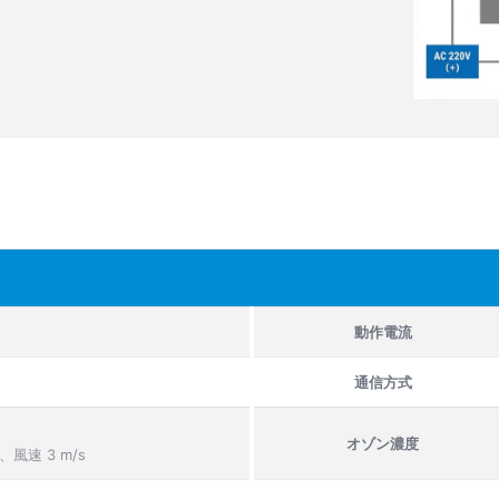
動作電流
通信方式
オゾン濃度
風速 3 m/s