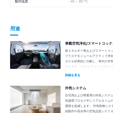
動作温度
-40 ~ 85 ℃
用途
車載空気浄化/スマートコック
新エネルギー車およびスマートコ
プラズマモジュールアクティブ浄
ガスを効果的に分解し、車内の空
させます。 カーエアコンシステム
環境や振動環境下での長期安定運
詳細を見る
外気システム
住宅用および商業用の外気システ
気循環プロセス中にリアルタイム
濃度を低減します。 外気制御シス
続動作や高水準の空気品質シナリ