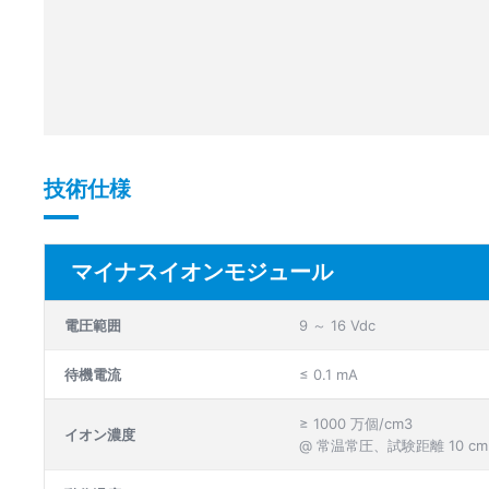
技術仕様
マイナスイオンモジュール
電圧範囲
9 ～ 16 Vdc
待機電流
≤ 0.1 mA
≥ 1000 万個/cm3
イオン濃度
@ 常温常圧、試験距離 10 cm、