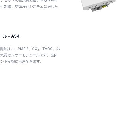
クピットの空気質監視、車載HVAC
適性制御、空気浄化システムに適した
ル - A54
向けに、PM2.5、CO₂、TVOC、温
1空気質センサーモジュールです。室内
ェント制御に活用できます。