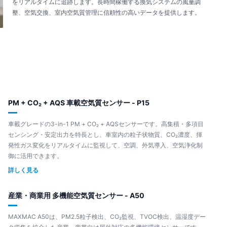
をリアルタイムに追跡します。長時間稼働する換気システムの風量調
整、空気交換、室内空気質管理に信頼性の高いデータを提供します。
PM + CO₂ + AQS 車載空気質センサー - P15
車載グレードの3-in-1 PM + CO₂ + AQSセンサーです。高集積・多項目
センシング・安定出力を特長とし、車室内の粒子状物質、CO₂濃度、揮
発性ガス変化をリアルタイムに監視して、空調、外気導入、空気浄化制
御に活用できます。
詳しく見る
産業・商業用 多機能空気質センサー - A50
MAXMAC A50は、PM2.5粒子検出、CO₂監視、TVOC検出、温湿度デー