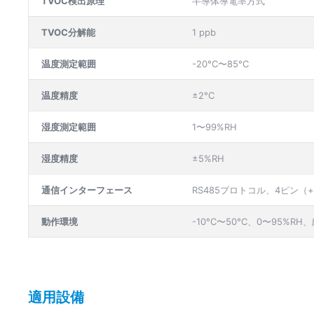
TVOC検出原理
半導体導電率方式
TVOC分解能
1 ppb
温度測定範囲
-20°C〜85°C
温度精度
±2°C
湿度測定範囲
1〜99%RH
湿度精度
±5%RH
通信インターフェース
RS485プロトコル、4ピン（+ / A
動作環境
-10°C〜50°C、0〜95%R
適用設備