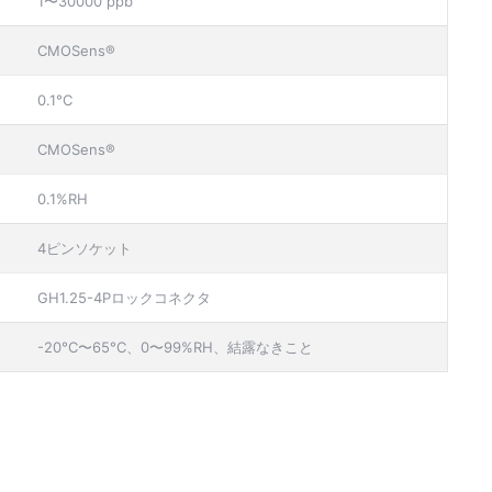
1〜30000 ppb
CMOSens®
0.1°C
CMOSens®
0.1%RH
4ピンソケット
GH1.25-4Pロックコネクタ
-20°C〜65°C、0〜99%RH、結露なきこと