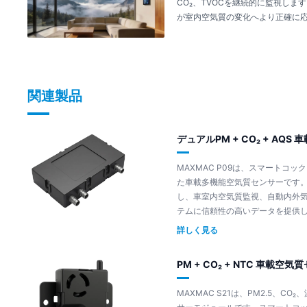
CO₂、TVOCを継続的に監視しま
が室内空気質の変化へより正確に
関連製品
デュアルPM + CO₂ + AQS 
MAXMAC P09は、スマートコ
た車載多機能空気質センサーです。デ
し、車室内空気質監視、自動内外
テムに信頼性の高いデータを提供
詳しく見る
PM + CO₂ + NTC 車載空気質
MAXMAC S21は、PM2.5、C