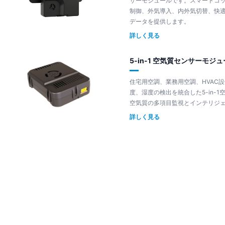
サーモジュールです。スマートコッ
制御、外気導入、内外気切替、快
データを提供します。
詳しく見る
5-in-1 空気質センサーモジュー
住宅用空調、業務用空調、HVAC設備
度、湿度の検出を統合した5-in-
空気質の多項目監視とインテリジ
詳しく見る