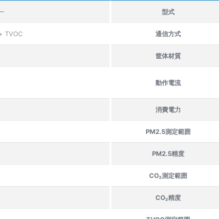
ー
型式
+ TVOC
通信方式
筐体材質
動作電流
消費電力
PM2.5測定範囲
PM2.5精度
CO₂測定範囲
CO₂精度