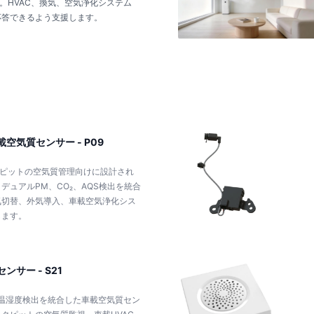
す。HVAC、換気、空気浄化システム
応答できるよう支援します。
車載空気質センサー - P09
ックピットの空気質管理向けに設計され
ュアルPM、CO₂、AQS検出を統合
気切替、外気導入、車載空気浄化シス
します。
センサー - S21
O₂、温湿度検出を統合した車載空気質セン