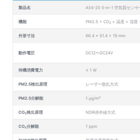
製品名
A54-20 5-in-1 空気質センサ
機能
PM2.5 + CO₂ + 温度 + 湿度 
外形寸法
66.4 × 51.4 × 19 mm
動作電圧
DC12〜DC24V
待機消費電力
≤ 1 W
PM2.5検出原理
レーザー散乱方式
PM2.5分解能
1 µg/m³
CO₂検出原理
NDIR赤外線方式
CO₂分解能
1 ppm