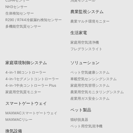
C2H4センサー
消臭モジュール
NH3センサー
農業監視システム
生体検知センサー
R290 / R744冷媒漏れ検知センサー
農業マルチ環境モニター
多機能空気質センサー
生活家電
家庭用空気清浄機
フレグランスライト
家庭環境制御システム
ソリューション
4-in-1 86コントローラー
ペット空気健康システム
4-in-1セグメントコントローラー
車載空気センシングシステム
4-in-1中央コントローラー Plus
家庭用空気管理システム
家庭用空気質モニター
農業用空気モニタリングシステム
産業用ガス安全システム
スマートゲートウェイ
ペット製品
MAXMACスマートゲートウェイ
MAXMACリレー
猫砂脱臭器
ペット用空気清浄機
換気設備