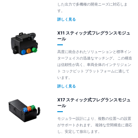
した出力で多機種の開発ニーズに対応しま
す。
詳しく見る
X11 スティック式フレグランスモジュ
ール
高度に統合されたソリューションと標準イン
ターフェイスの迅速なマッチング。 この構造
は信頼性が高く、車両全体のインテリジェン
ト コックピット プラットフォームに適して
います。
詳しく見る
X17 スティック式フレグランスモジュ
ール
モジュラー設計により、複数の位置への設置
がサポートされます。 複雑な空間構造に適応
し、安定して放出します。