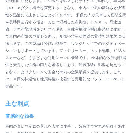
継続的に浄化します。この製品は独立したサイクルで動作し、車両本
来のエアダクト構造を変更することなく、車内の空気の新鮮さと快適
性を迅速に向上させることができます。 多数の人が乗車して密閉空間
を長時間走行する場合、または混雑した市街地、トンネル、高速道
路、大気汚染地域を走行する場合、車載空気清浄機は継続的に作動し
て車内の空気の更新を促進し、臭気や粒子状物質の蓄積を効果的に低
減します。この製品は操作が簡単で、ワンクリックでのアクティベー
ションをサポートしています。ファミリーカー、ネット配車、ビジネ
スカーなど、さまざまな利用シーンに最適です。 全体的な設計は静粛
性と安定した性能の両方を考慮しており、運転体験に影響を与えるこ
となく、よりクリーンで安全な車内の空気環境を提供します。これ
は、車両の快適性と健康特性を改善する実用的なアフターマーケット
製品です。
主な利点
直感的な効果
車内の臭いや空気の蒸れを大幅に改善し、短時間で空気の新鮮さを改