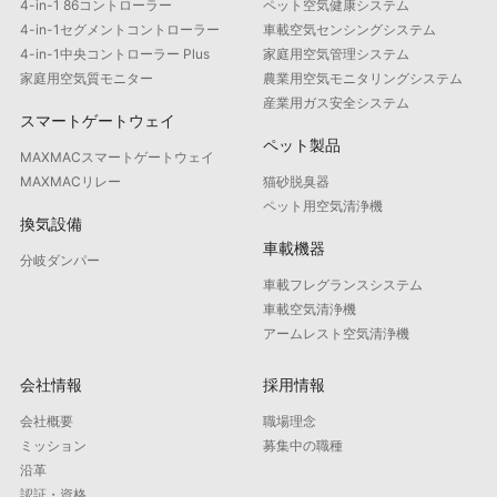
4-in-1 86コントローラー
ペット空気健康システム
4-in-1セグメントコントローラー
車載空気センシングシステム
4-in-1中央コントローラー Plus
家庭用空気管理システム
家庭用空気質モニター
農業用空気モニタリングシステム
産業用ガス安全システム
スマートゲートウェイ
ペット製品
MAXMACスマートゲートウェイ
MAXMACリレー
猫砂脱臭器
ペット用空気清浄機
換気設備
車載機器
分岐ダンパー
車載フレグランスシステム
車載空気清浄機
アームレスト空気清浄機
会社情報
採用情報
会社概要
職場理念
ミッション
募集中の職種
沿革
認証・資格