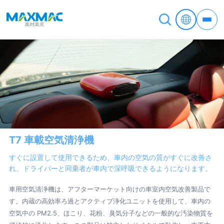
T7 車載空気清浄機
すぐに設置して使用できるため、車内の空気の質がすぐに改善さ
れ、ドライバーと同乗者が車内で深呼吸できるようになります。
車用空気清浄機は、アフターマーケット向けの車室内空気改善製品で
す。内蔵の高効率ろ過とアクティブ浄化ユニットを使用して、車内の
空気中の PM2.5、ほこり、花粉、臭気分子などの一般的な汚染物質を