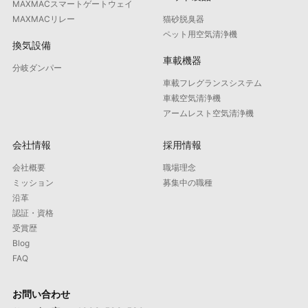
MAXMACスマートゲートウェイ
MAXMACリレー
猫砂脱臭器
ペット用空気清浄機
換気設備
車載機器
分岐ダンパー
車載フレグランスシステム
車載空気清浄機
アームレスト空気清浄機
会社情報
採用情報
会社概要
職場理念
ミッション
募集中の職種
沿革
認証・資格
受賞歴
Blog
FAQ
お問い合わせ