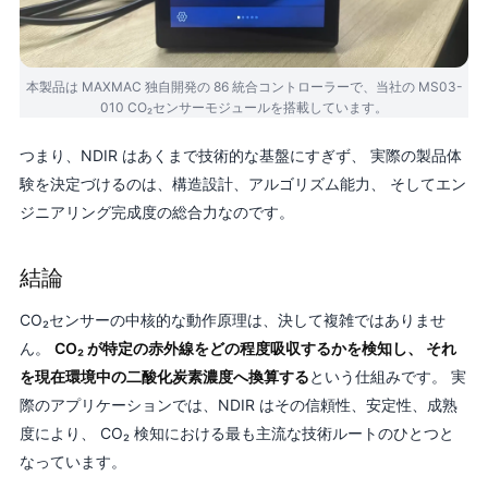
本製品は MAXMAC 独自開発の 86 統合コントローラーで、当社の MS03-
010 CO₂センサーモジュールを搭載しています。
つまり、NDIR はあくまで技術的な基盤にすぎず、 実際の製品体
験を決定づけるのは、構造設計、アルゴリズム能力、 そしてエン
ジニアリング完成度の総合力なのです。
結論
CO₂センサーの中核的な動作原理は、決して複雑ではありませ
ん。
CO₂ が特定の赤外線をどの程度吸収するかを検知し、 それ
を現在環境中の二酸化炭素濃度へ換算する
という仕組みです。 実
際のアプリケーションでは、NDIR はその信頼性、安定性、成熟
度により、 CO₂ 検知における最も主流な技術ルートのひとつと
なっています。