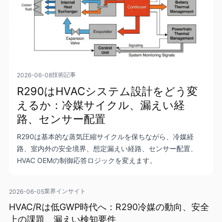
技術記事
2026-06-08
R290はHVACシステム設計をどう変
えるか：冷媒サイクル、漏えい経
路、センサー配置
R290は基本的な蒸気圧縮サイクルを保ちながら、冷媒経
路、室内外の安全境界、想定漏えい経路、センサー配置、
HVAC OEMの制御応答ロジックを変えます。
業界インサイト
2026-06-05
HVAC/Rは低GWP時代へ：R290冷媒の動向、安全
上の課題、漏えい検知要件