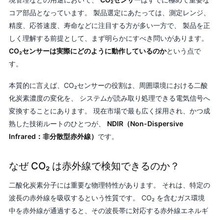
コア部品となっています。 製品選定にあたっては、測定レンジ、
精度、応答速度、寿命などに注目する方が多い一方で、 製品を正
しく理解する前提として、まず明らかにすべき問いがあります。
CO₂センサーは実際にどのように動作しているのか
という点で
す。
本質的に言えば、CO₂センサーの役割は、周囲環境における二酸
化炭素濃度の変化を、 システムが読み取り処理できる電気信号へ
変換することにあります。 現在市場で最も広く採用され、かつ成
熟した技術ルートのひとつが、
NDIR（Non-Dispersive
Infrared：非分散型赤外線）
です。
なぜ CO₂ は赤外線で検知できるのか？
二酸化炭素分子には重要な物理特性があります。 それは、特定の
波長の赤外線を吸収するという性質です。 CO₂ を含むガス環境
中を赤外線が通過すると、その波長帯に対応する赤外線エネルギ