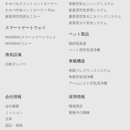
4-in-1セグメントコントローラー
車載空気センシングシステム
4-in-1中央コントローラー Plus
家庭用空気管理システム
家庭用空気質モニター
農業用空気モニタリングシステム
産業用ガス安全システム
スマートゲートウェイ
ペット製品
MAXMACスマートゲートウェイ
MAXMACリレー
猫砂脱臭器
ペット用空気清浄機
換気設備
車載機器
分岐ダンパー
車載フレグランスシステム
車載空気清浄機
アームレスト空気清浄機
会社情報
採用情報
会社概要
職場理念
ミッション
募集中の職種
沿革
認証・資格