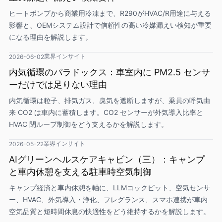
ヒートポンプから商業用冷凍まで、R290がHVAC/R用途に与える
影響と、OEMシステム設計で信頼性の高い冷媒漏えい検知が重要
になる理由を解説します。
業界インサイト
2026-06-02
内気循環のパラドックス：車室内に PM2.5 センサ
ーだけでは足りない理由
内気循環は粒子、排気ガス、臭気を遮断しますが、乗員の呼気由
来 CO2 は車内に蓄積します。CO2 センサーが外気導入比率と
HVAC 閉ループ制御をどう支えるかを解説します。
業界インサイト
2026-05-22
AIグリーンヘルスケアキャビン（三）：キャンプ
と車内休憩を支える駐車時空気制御
キャンプ経済と車内休憩を軸に、LLMコックピット、空気センサ
ー、HVAC、外気導入・浄化、フレグランス、スマホ連携が車内
空気品質と短時間休息の快適性をどう維持するかを解説します。