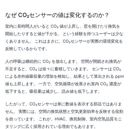
なぜ CO₂センサーの値は変化するのか？
室内に長時間人がいると CO₂ 値が上昇し、窓を開けたり換気を
開始したりすると値が下がる、 という経験を持つユーザーは少な
くありません。 これはまさに、CO₂センサーが実際の環境変化を
反映しているからです。
人の呼吸は継続的に CO₂ を放出します。 空間が閉鎖され換気が
不足すると、CO₂ は徐々に蓄積していきます。 センサーは CO₂
による赤外線吸収量の増加を検知し、結果として算出される ppm
値も上昇します。 一方で、空気循環が改善され室内 CO₂ 濃度が
低下すると、吸収量は減少し、読み値も低下します。
したがって、CO₂センサーは単に数値を表示する部品ではありま
せん。 実際には、空間の換気状態と空気更新効率を反映する役割
を担っています。 これが、HVAC、換気制御、室内空気品質モニ
タリングに広く採用されている理由でもあります。