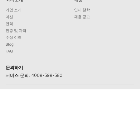
기업 소개
인재 철학
미션
채용 공고
연혁
인증 및 자격
수상 이력
Blog
FAQ
문의하기
서비스 문의: 4008-598-580
주소: No. 1658-1 Buzhong Rd., Tongxiang Hi-tech City, Xiamen
제품 문의: +86 592 5765205
이메일: contact@maxmac.com.cn
우편번호: 361100