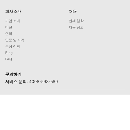
회사소개
채용
기업 소개
인재 철학
미션
채용 공고
연혁
인증 및 자격
수상 이력
Blog
FAQ
문의하기
서비스 문의: 4008-598-580
주소: No. 1658-1 Buzhong Rd., Tongxiang Hi-tech City, Xiamen
제품 문의: +86 592 5765205
이메일: contact@maxmac.com.cn
우편번호: 361100