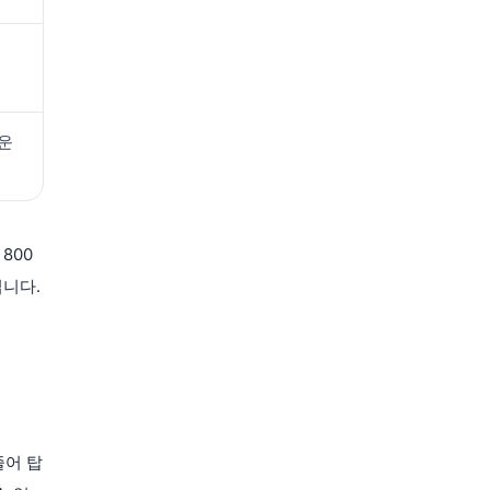
 운
800
닙니다.
줄어 탑