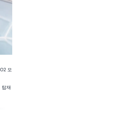
O2 모
면
서 탑재