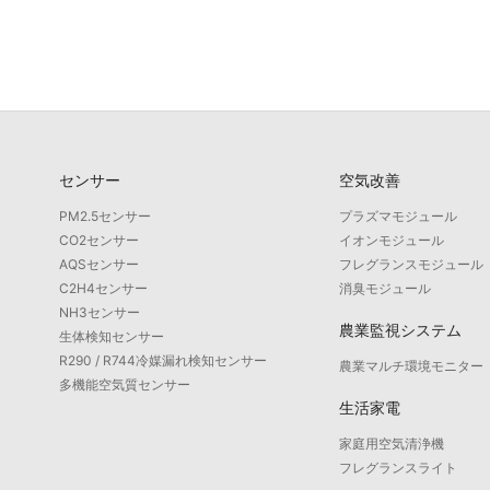
センサー
空気改善
PM2.5センサー
プラズマモジュール
CO2センサー
イオンモジュール
AQSセンサー
フレグランスモジュール
C2H4センサー
消臭モジュール
NH3センサー
農業監視システム
生体検知センサー
R290 / R744冷媒漏れ検知センサー
農業マルチ環境モニター
多機能空気質センサー
生活家電
家庭用空気清浄機
フレグランスライト