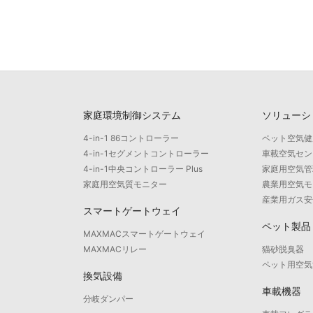
家庭環境制御システム
ソリューシ
4-in-1 86コントローラー
ペット空気健
4-in-1セグメントコントローラー
車載空気セン
4-in-1中央コントローラー Plus
家庭用空気管
家庭用空気質モニター
農業用空気モ
産業用ガス安
スマートゲートウェイ
ペット製品
MAXMACスマートゲートウェイ
MAXMACリレー
猫砂脱臭器
ペット用空気
換気設備
車載機器
分岐ダンパー