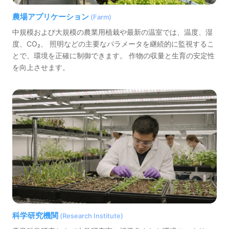
農場アプリケーション
(Farm)
中規模および大規模の農業用植栽や最新の温室では、温度、湿
度、CO₂、 照明などの主要なパラメータを継続的に監視するこ
とで、環境を正確に制御できます。 作物の収量と生育の安定性
を向上させます。
科学研究機関
(Research Institute)