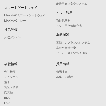
産業用ガス安全システム
スマートゲートウェイ
ペット製品
MAXMACスマートゲートウェイ
MAXMACリレー
猫砂脱臭器
ペット用空気清浄機
換気設備
車載機器
分岐ダンパー
車載フレグランスシステム
車載空気清浄機
アームレスト空気清浄機
会社情報
採用情報
会社概要
職場理念
ミッション
募集中の職種
沿革
認証・資格
受賞歴
Blog
FAQ