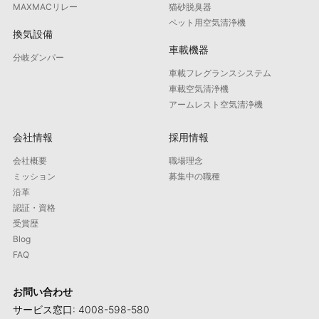
MAXMACリレー
猫砂脱臭器
ペット用空気清浄機
換気設備
車載機器
分岐ダンパー
車載フレグランスシステム
車載空気清浄機
アームレスト空気清浄機
会社情報
採用情報
会社概要
職場理念
ミッション
募集中の職種
沿革
認証・資格
受賞歴
Blog
FAQ
お問い合わせ
サービス窓口: 4008-598-580