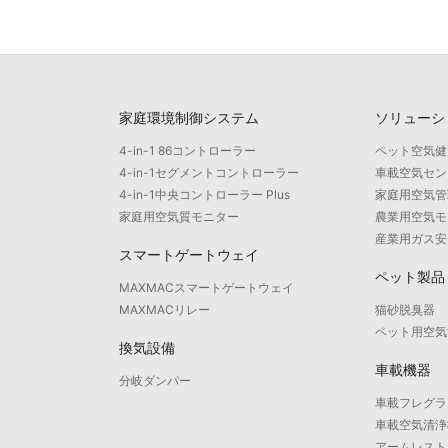
家庭環境制御システム
ソリューシ
4-in-1 86コントローラー
ペット空気健
4-in-1セグメントコントローラー
車載空気セン
4-in-1中央コントローラー Plus
家庭用空気管
家庭用空気質モニター
農業用空気モ
産業用ガス安
スマートゲートウェイ
ペット製品
MAXMACスマートゲートウェイ
MAXMACリレー
猫砂脱臭器
ペット用空気
換気設備
車載機器
分岐ダンパー
車載フレグラ
車載空気清浄
アームレスト