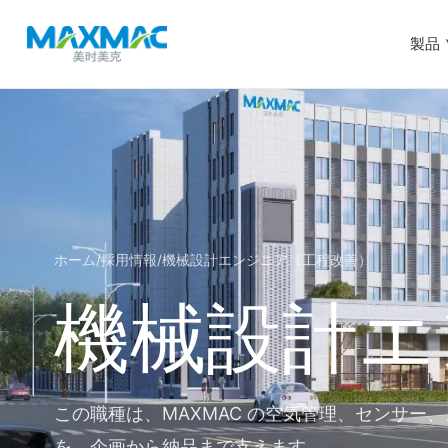
製品
ホーム
/
採用情報
/
機械設計エンジニア（工程改善）
機械設計エ
この職種は、MAXMAC の空気管理、センサー
を、企画から納品まで支えます。