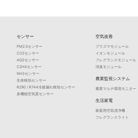
センサー
空気改善
PM2.5センサー
プラズマモジュール
CO2センサー
イオンモジュール
AQSセンサー
フレグランスモジュール
C2H4センサー
消臭モジュール
NH3センサー
農業監視システム
生体検知センサー
R290 / R744冷媒漏れ検知センサー
農業マルチ環境モニター
多機能空気質センサー
生活家電
家庭用空気清浄機
フレグランスライト