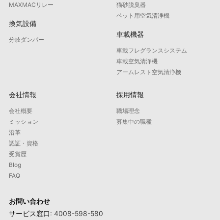
MAXMACリレー
猫砂脱臭器
ペット用空気清浄機
換気設備
車載機器
分岐ダンパー
車載フレグランスシステム
車載空気清浄機
アームレスト空気清浄機
会社情報
採用情報
会社概要
職場理念
ミッション
募集中の職種
沿革
認証・資格
受賞歴
Blog
FAQ
お問い合わせ
サービス窓口: 4008-598-580