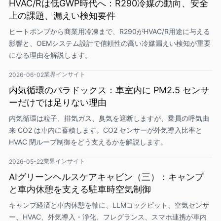
HVAC/Rは低GWP時代へ：R290冷媒の動向、安全
上の課題、漏えい検知要件
ヒートポンプから商業用冷凍まで、R290がHVAC/R用途に与える
影響と、OEMシステム設計で信頼性の高い冷媒漏えい検知が重要
になる理由を解説します。
業界インサイト
2026-06-02
内気循環のパラドックス：車室内に PM2.5 センサ
ーだけでは足りない理由
内気循環は粒子、排気ガス、臭気を遮断しますが、乗員の呼気由
来 CO2 は車内に蓄積します。CO2 センサーが外気導入比率と
HVAC 閉ループ制御をどう支えるかを解説します。
業界インサイト
2026-05-22
AIグリーンヘルスケアキャビン（三）：キャンプ
と車内休憩を支える駐車時空気制御
キャンプ経済と車内休憩を軸に、LLMコックピット、空気センサ
ー、HVAC、外気導入・浄化、フレグランス、スマホ連携が車内