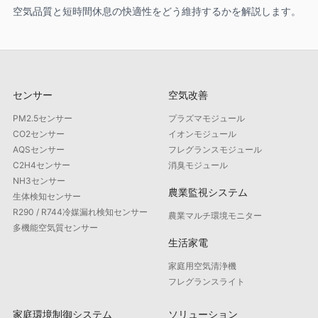
空気品質と短時間休息の快適性をどう維持するかを解説します。
センサー
空気改善
PM2.5センサー
プラズマモジュール
CO2センサー
イオンモジュール
AQSセンサー
フレグランスモジュール
C2H4センサー
消臭モジュール
NH3センサー
農業監視システム
生体検知センサー
R290 / R744冷媒漏れ検知センサー
農業マルチ環境モニター
多機能空気質センサー
生活家電
家庭用空気清浄機
フレグランスライト
家庭環境制御システム
ソリューション