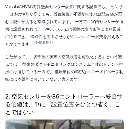
VaisalaのHVAC向け壁面センサー設置に関する記事でも、 センサ
ー自体の性能が高くても、設置位置が不適切であれば読み値が歪
む可能性があると指摘されています。 一方で、室内センサーが適
切に設置されれば、HVACシステムは実際の室内条件により正確
に応答でき、 快適性を向上させながらエネルギー浪費を抑えるこ
[外部参照7]
とができます。
したがって、「各部屋の実際の空気状態を可視化する」という観
点では、 従来のダクトモニタリングはシステム全体のトレンド把
握には適している一方で、 部屋単位の精密なクローズドループ制
御には本質的に向いていないと言えます。
2. 空気センサーを86コントローラーへ統合す
る価値は、単に「設置位置をひとつ省く」こ
とではない