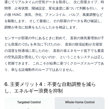
通じてリアルタイムの空気データを取得し、 次に部屋タイプ、時
間帯、占有状態、閾値設定、変化速度に基づいて判断を行い、 そ
の後 HVAC、換気、浄化、ファンコイル、バルブ、風量調整など
を駆動します。 そして最後に、その部屋のデータを再び確認し、
調整が本当に効果をもたらしたかを検証します。
センサーが部屋の中にあるときに初めて、 直前の換気量増加が子
ども部屋の CO₂ を本当に下げたのか、 直前の除湿起動が主寝室
の湿度を快適域に戻したのか、 直前の省エネモード低下でも書斎
の空気品質が悪化していないのか、 ということをシステムは正し
く把握できます。 これこそが結果に基づくクローズドループであ
り、単なる設備動作のループではありません。
6. 主要メリット4：不要な自動調整を減ら
し、エネルギー浪費を抑制