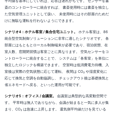
平均値を基準にしていれば、応答は遅れがちです。 センサーを書
斎のコントローラーに統合すれば、 書斎使用時には書斎を独立し
た空気管理ユニットとして扱い、 未使用時にはその部屋のためだ
けに無駄な運転を行わないようにできます。
シナリオ4：ホテル客室 / 集合住宅ユニット。
ホテル客室は、86
統合型空気制御ソリューションに非常に適したシナリオです。 各
部屋にはもともとローカル制御端末が必要であり、宿泊状態、在
室人数、窓開閉習慣は客室ごとに異なります。 空気センサーをコ
ントローラーに統合することで、 システムは「各客室」を単位に
独立したロジックを構築できます。 空室時は低消費電力待機、入
室後は実際の空気状態に応じて運転、 夜間は CO₂ や湿度変化に
応じて換気と空調を自動協調し、 チェックアウト後は基礎換気と
省エネモードへ戻る、といった運用が可能です。
シナリオ5：オフィス / 会議室。
会議室は典型的な高変動空間で
す。 平常時は無人でありながら、会議が始まると一気に多人が集
まり、CO₂ は急速に上昇します。 還気側平均値だけを見ている