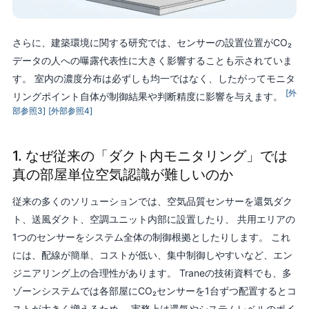
さらに、建築環境に関する研究では、センサーの設置位置がCO₂
データの人への曝露代表性に大きく影響することも示されていま
す。 室内の濃度分布は必ずしも均一ではなく、したがってモニタ
[外
リングポイント自体が制御結果や判断精度に影響を与えます。
部参照3]
[外部参照4]
1. なぜ従来の「ダクト内モニタリング」では
真の部屋単位空気認識が難しいのか
従来の多くのソリューションでは、空気品質センサーを還気ダク
ト、送風ダクト、空調ユニット内部に設置したり、 共用エリアの
1つのセンサーをシステム全体の制御根拠としたりします。 これ
には、配線が簡単、コストが低い、集中制御しやすいなど、エン
ジニアリング上の合理性があります。 Traneの技術資料でも、多
ゾーンシステムでは各部屋にCO₂センサーを1台ずつ配置するとコ
ストが大きく増えるため、 実務上は還気やシステムレベルのポイ