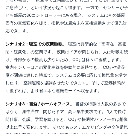
に息苦しい」という状況が起こり得ます。 一方で、センサーが子
ども部屋の86コントローラーにある場合、 システムはその部屋
固有の空気変化を捉え、換気や送風端末を直接連動させて優先対
応できます。
シナリオ2：寝室での夜間睡眠。
寝室は典型的な「高滞在・高密
閉・緩変化」の空間です。 夜間はドアが閉じられ、人は呼吸を続
け、外部からの攪乱も少ないため、CO₂ は徐々に蓄積します。
室内センサーはこの変化曲線を継続的に追跡でき、 CO₂ や温湿
度が閾値に達した時点で、システムは必要に応じて換気量を増や
したり、 空調運転を協調させたりできます。 そして空気状態が
回復すれば、より省エネな運転モードへ戻せます。
シナリオ3：書斎 / ホームオフィス。
書斎の特徴は人数の多さで
はなく、集中滞在、閉じたドア、高い集中要求です。 1人で長時
間仕事、会議、学習を続けると、CO₂ や快適性パラメータは想像
以上に早く変化します。 それでもシステムがリビングや全体還気