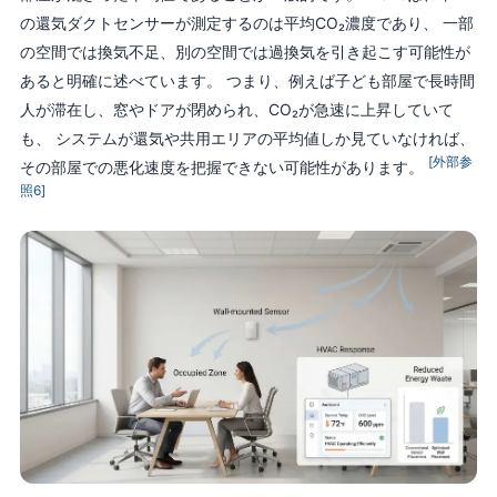
の還気ダクトセンサーが測定するのは平均CO₂濃度であり、 一部
の空間では換気不足、別の空間では過換気を引き起こす可能性が
あると明確に述べています。 つまり、例えば子ども部屋で長時間
人が滞在し、窓やドアが閉められ、CO₂が急速に上昇していて
も、 システムが還気や共用エリアの平均値しか見ていなければ、
[外部参
その部屋での悪化速度を把握できない可能性があります。
照6]