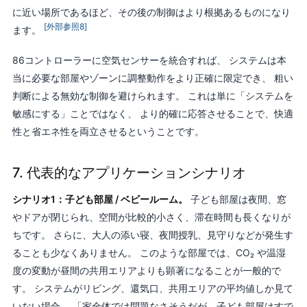
に近い場所であるほど、その後の制御はより根拠あるものになり
[外部参照8]
ます。
86コントローラーに空気センサーを統合すれば、 システムは本
当に必要な部屋やゾーンに調整動作をより正確に限定でき、 粗い
判断による無効な制御を避けられます。 これは単に「システムを
敏感にする」ことではなく、 より的確に応答させることで、快適
性と省エネ性を両立させるということです。
7. 代表的なアプリケーションシナリオ
シナリオ1：子ども部屋 / ベビールーム。
子ども部屋は夜間、窓
やドアが閉じられ、空間が比較的小さく、滞在時間も長くなりが
ちです。 さらに、大人の添い寝、夜間授乳、見守りなどが発生す
ることも少なくありません。 このような部屋では、CO₂ や温湿
度の変動が昼間の共用エリアよりも顕著になることが一般的で
す。 システムがリビング、還気口、共用エリアの平均値しか見て
いない場合、 「家全体では問題なさそうだが、子ども部屋はすで