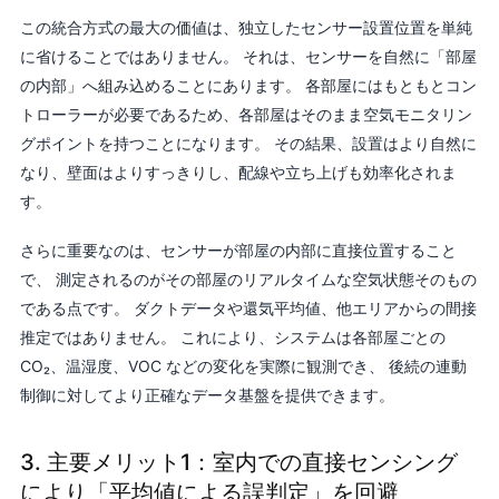
この統合方式の最大の価値は、独立したセンサー設置位置を単純
に省けることではありません。 それは、センサーを自然に「部屋
の内部」へ組み込めることにあります。 各部屋にはもともとコン
トローラーが必要であるため、各部屋はそのまま空気モニタリン
グポイントを持つことになります。 その結果、設置はより自然に
なり、壁面はよりすっきりし、配線や立ち上げも効率化されま
す。
さらに重要なのは、センサーが部屋の内部に直接位置すること
で、 測定されるのがその部屋のリアルタイムな空気状態そのもの
である点です。 ダクトデータや還気平均値、他エリアからの間接
推定ではありません。 これにより、システムは各部屋ごとの
CO₂、温湿度、VOC などの変化を実際に観測でき、 後続の連動
制御に対してより正確なデータ基盤を提供できます。
3. 主要メリット1：室内での直接センシング
により「平均値による誤判定」を回避