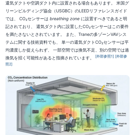
還気ダクトや空調ダクト内に設置される場合もあります。 米国グ
リーンビルディング協会（USGBC）のLEEDリファレンスガイド
では、 CO₂センサーは
breathing zone
に設置すべきであると明
記されており、 還気ダクト内に設置したCO₂センサーはこの要件
を満たさないとされています。 また、Traneの多ゾーンVAVシス
テムに関する技術資料でも、 単一の還気ダクトCO₂センサーは平
均濃度しか捉えられず、 一部空間では換気不足、別の空間では過
[外部参照1]
[外部参
換気を招く可能性があると指摘されています。
照2]