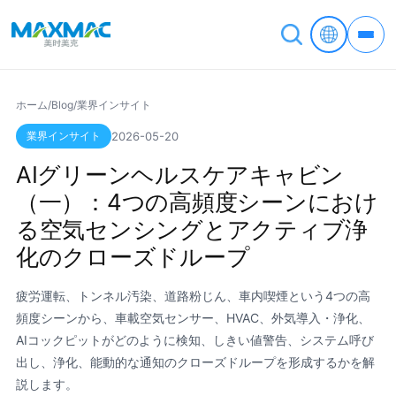
ホーム
/
Blog
/
業界インサイト
業界インサイト
2026-05-20
AIグリーンヘルスケアキャビン
（一）：4つの高頻度シーンにおけ
る空気センシングとアクティブ浄
化のクローズドループ
疲労運転、トンネル汚染、道路粉じん、車内喫煙という4つの高
頻度シーンから、車載空気センサー、HVAC、外気導入・浄化、
AIコックピットがどのように検知、しきい値警告、システム呼び
出し、浄化、能動的な通知のクローズドループを形成するかを解
説します。