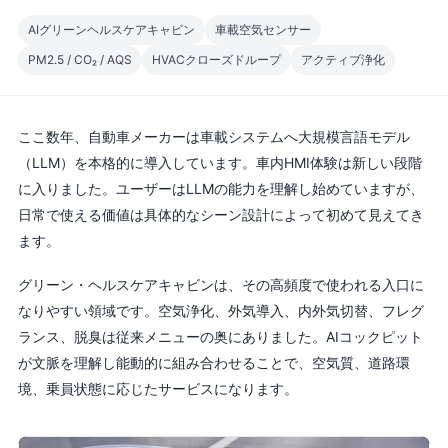
AIグリーンヘルスケアキャビン
車載空気センサー
PM2.5 / CO₂ / AQS
HVACクローズドループ
アクティブ浄化
ここ数年、自動車メーカーは車載システムへ大規模言語モデル
（LLM）を本格的に導入しています。車内HMI体験は新しい段階
に入りました。ユーザーはLLMの能力を理解し始めていますが、
日常で使える価値は具体的なシーン設計によって初めて見えてき
ます。
グリーン・ヘルスケアキャビンは、その高頻度で使われる入口に
なりやすい領域です。空気浄化、外気導入、内外気切替、フレグ
ランス、脱臭は従来メニューの奥にありました。AIコックピット
が文脈を理解し能動的に組み合わせることで、空気質、道路環
境、乗員状態に応じたサービスになります。