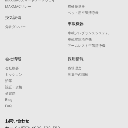
MAXMACスマートゲートウェイ
MAXMACリレー
猫砂脱臭器
ペット用空気清浄機
換気設備
車載機器
分岐ダンパー
車載フレグランスシステム
車載空気清浄機
アームレスト空気清浄機
会社情報
採用情報
会社概要
職場理念
ミッション
募集中の職種
沿革
認証・資格
受賞歴
Blog
FAQ
お問い合わせ
サービス窓口: 4008-598-580