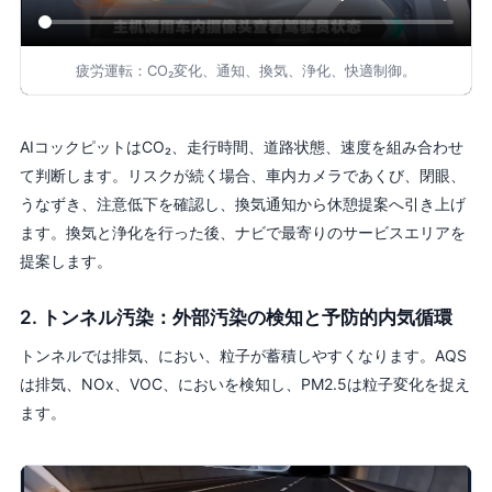
疲労運転：CO₂変化、通知、換気、浄化、快適制御。
AIコックピットはCO₂、走行時間、道路状態、速度を組み合わせ
て判断します。リスクが続く場合、車内カメラであくび、閉眼、
うなずき、注意低下を確認し、換気通知から休憩提案へ引き上げ
ます。換気と浄化を行った後、ナビで最寄りのサービスエリアを
提案します。
2. トンネル汚染：外部汚染の検知と予防的内気循環
トンネルでは排気、におい、粒子が蓄積しやすくなります。AQS
は排気、NOx、VOC、においを検知し、PM2.5は粒子変化を捉え
ます。