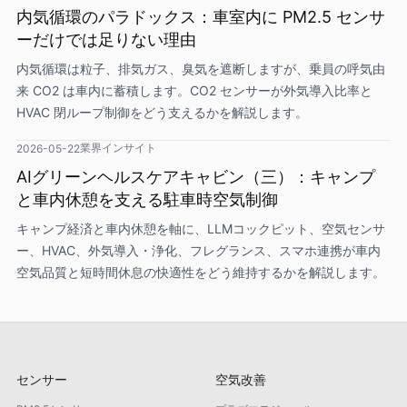
内気循環のパラドックス：車室内に PM2.5 センサ
ーだけでは足りない理由
内気循環は粒子、排気ガス、臭気を遮断しますが、乗員の呼気由
来 CO2 は車内に蓄積します。CO2 センサーが外気導入比率と
HVAC 閉ループ制御をどう支えるかを解説します。
業界インサイト
2026-05-22
AIグリーンヘルスケアキャビン（三）：キャンプ
と車内休憩を支える駐車時空気制御
キャンプ経済と車内休憩を軸に、LLMコックピット、空気センサ
ー、HVAC、外気導入・浄化、フレグランス、スマホ連携が車内
空気品質と短時間休息の快適性をどう維持するかを解説します。
センサー
空気改善