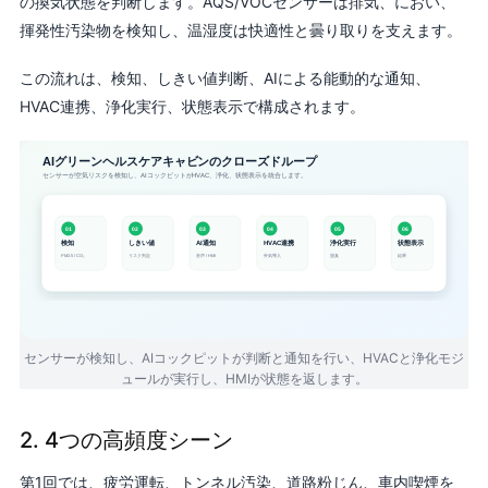
の換気状態を判断します。AQS/VOCセンサーは排気、におい、
揮発性汚染物を検知し、温湿度は快適性と曇り取りを支えます。
この流れは、検知、しきい値判断、AIによる能動的な通知、
HVAC連携、浄化実行、状態表示で構成されます。
センサーが検知し、AIコックピットが判断と通知を行い、HVACと浄化モジ
ュールが実行し、HMIが状態を返します。
2. 4つの高頻度シーン
第1回では、疲労運転、トンネル汚染、道路粉じん、車内喫煙を