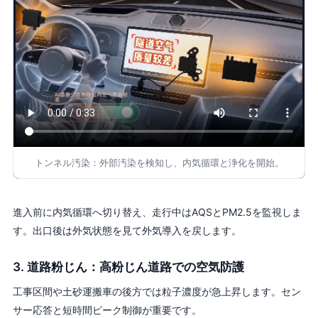
トンネル汚染：外部汚染を検知し、内気循環と浄化を開始。
進入前に内気循環へ切り替え、走行中はAQSとPM2.5を監視しま
す。出口後は外気状態を見て外気導入を戻します。
3. 道路粉じん：高粉じん道路での空気防護
工事区間や土砂運搬車の後方では粒子濃度が急上昇します。セン
サー応答と短時間ピーク制御が重要です。