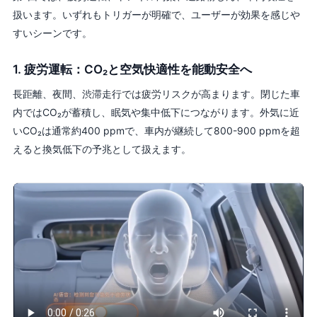
扱います。いずれもトリガーが明確で、ユーザーが効果を感じや
すいシーンです。
1. 疲労運転：CO₂と空気快適性を能動安全へ
長距離、夜間、渋滞走行では疲労リスクが高まります。閉じた車
内ではCO₂が蓄積し、眠気や集中低下につながります。外気に近
いCO₂は通常約400 ppmで、車内が継続して800-900 ppmを超
えると換気低下の予兆として扱えます。