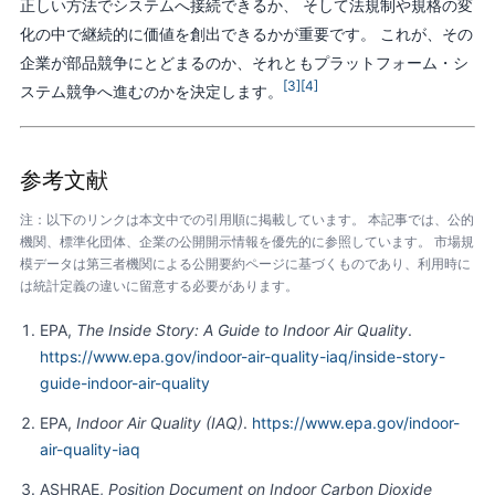
正しい方法でシステムへ接続できるか、 そして法規制や規格の変
化の中で継続的に価値を創出できるかが重要です。 これが、その
企業が部品競争にとどまるのか、それともプラットフォーム・シ
[3]
[4]
ステム競争へ進むのかを決定します。
参考文献
注：以下のリンクは本文中での引用順に掲載しています。 本記事では、公的
機関、標準化団体、企業の公開開示情報を優先的に参照しています。 市場規
模データは第三者機関による公開要約ページに基づくものであり、利用時に
は統計定義の違いに留意する必要があります。
EPA,
The Inside Story: A Guide to Indoor Air Quality
.
https://www.epa.gov/indoor-air-quality-iaq/inside-story-
guide-indoor-air-quality
EPA,
Indoor Air Quality (IAQ)
.
https://www.epa.gov/indoor-
air-quality-iaq
ASHRAE,
Position Document on Indoor Carbon Dioxide