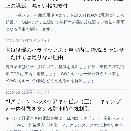
上の課題、漏えい検知要件
ヒートポンプから商業用冷凍まで、R290がHVAC/R用途に与える
影響と、OEMシステム設計で信頼性の高い冷媒漏えい検知が重要
になる理由を解説します。
業界インサイト
2026-06-02
内気循環のパラドックス：車室内に PM2.5 センサ
ーだけでは足りない理由
内気循環は粒子、排気ガス、臭気を遮断しますが、乗員の呼気由
来 CO2 は車内に蓄積します。CO2 センサーが外気導入比率と
HVAC 閉ループ制御をどう支えるかを解説します。
業界インサイト
2026-05-22
AIグリーンヘルスケアキャビン（三）：キャンプ
と車内休憩を支える駐車時空気制御
キャンプ経済と車内休憩を軸に、LLMコックピット、空気センサ
ー、HVAC、外気導入・浄化、フレグランス、スマホ連携が車内