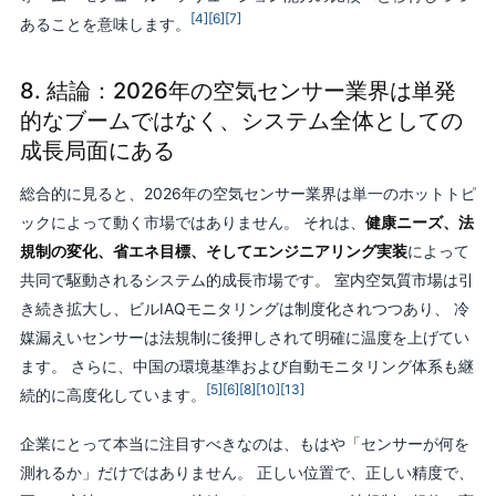
[4]
[6]
[7]
あることを意味します。
8. 結論：2026年の空気センサー業界は単発
的なブームではなく、システム全体としての
成長局面にある
総合的に見ると、2026年の空気センサー業界は単一のホットトピ
ックによって動く市場ではありません。 それは、
健康ニーズ、法
規制の変化、省エネ目標、そしてエンジニアリング実装
によって
共同で駆動されるシステム的成長市場です。 室内空気質市場は引
き続き拡大し、ビルIAQモニタリングは制度化されつつあり、 冷
媒漏えいセンサーは法規制に後押しされて明確に温度を上げてい
ます。 さらに、中国の環境基準および自動モニタリング体系も継
[5]
[6]
[8]
[10]
[13]
続的に高度化しています。
企業にとって本当に注目すべきなのは、もはや「センサーが何を
測れるか」だけではありません。 正しい位置で、正しい精度で、