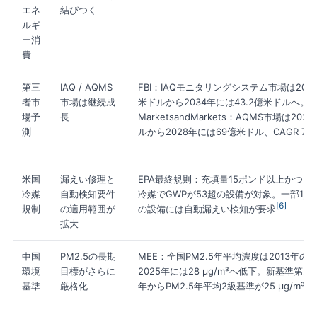
エネ
結びつく
ルギ
ー消
費
第三
IAQ / AQMS
FBI：IAQモニタリングシステム市場は2025
者市
市場は継続成
米ドルから2034年には43.2億米ドルへ。
場予
長
MarketsandMarkets：AQMS市場は20
測
ルから2028年には69億米ドル、CAGR 7.0
米国
漏えい修理と
EPA最終規則：充填量15ポンド以上かつH
冷媒
自動検知要件
冷媒でGWPが53超の設備が対象。一部1,5
[6]
規制
の適用範囲が
の設備には自動漏えい検知が要求
拡大
中国
PM2.5の長期
MEE：全国PM2.5年平均濃度は2013年の68
環境
目標がさらに
2025年には28 μg/m³へ低下。新基準第2段
基準
厳格化
年からPM2.5年平均2級基準が25 μg/m³