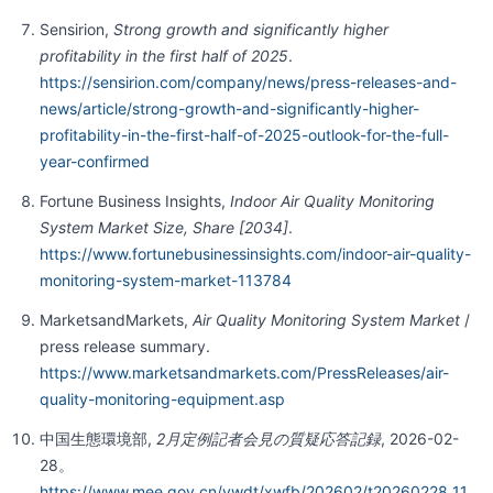
Sensirion,
Strong growth and significantly higher
profitability in the first half of 2025
.
https://sensirion.com/company/news/press-releases-and-
news/article/strong-growth-and-significantly-higher-
profitability-in-the-first-half-of-2025-outlook-for-the-full-
year-confirmed
Fortune Business Insights,
Indoor Air Quality Monitoring
System Market Size, Share [2034]
.
https://www.fortunebusinessinsights.com/indoor-air-quality-
monitoring-system-market-113784
MarketsandMarkets,
Air Quality Monitoring System Market
/
press release summary.
https://www.marketsandmarkets.com/PressReleases/air-
quality-monitoring-equipment.asp
中国生態環境部,
2月定例記者会見の質疑応答記録
, 2026-02-
28。
https://www.mee.gov.cn/ywdt/xwfb/202602/t20260228_11