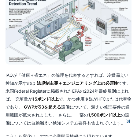
IAQが「健康＋省エネ」の論理を代表するとすれば、冷媒漏えい
検知が示すのは
法規制主導＋エンジニアリング上の必須性
です。
米国Federal Registerに掲載されたEPAの2024年最終規則によれ
ば、 充填量が
15ポンド以上
で、かつ使用冷媒がHFCまたは代替物
であり、
GWPが53を超える
設備について、漏えい修理要件の適
用範囲が拡大されました。 さらに、一部の
1,500ポンド以上
の設
[6]
備については自動漏えい検知システム要件も含まれています。
こうした変化は、すでに企業開示情報にも現れています。