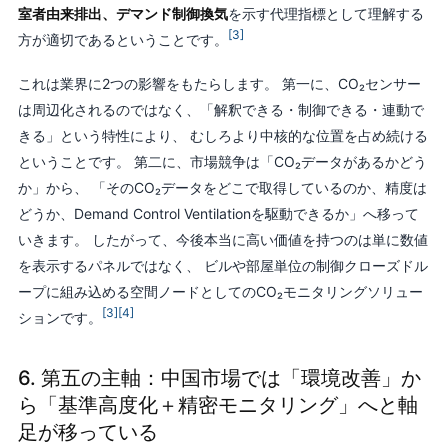
室者由来排出、デマンド制御換気
を示す代理指標として理解する
[3]
方が適切であるということです。
これは業界に2つの影響をもたらします。 第一に、CO₂センサー
は周辺化されるのではなく、「解釈できる・制御できる・連動で
きる」という特性により、 むしろより中核的な位置を占め続ける
ということです。 第二に、市場競争は「CO₂データがあるかどう
か」から、 「そのCO₂データをどこで取得しているのか、精度は
どうか、Demand Control Ventilationを駆動できるか」へ移って
いきます。 したがって、今後本当に高い価値を持つのは単に数値
を表示するパネルではなく、 ビルや部屋単位の制御クローズドル
ープに組み込める空間ノードとしてのCO₂モニタリングソリュー
[3]
[4]
ションです。
6. 第五の主軸：中国市場では「環境改善」か
ら「基準高度化＋精密モニタリング」へと軸
足が移っている