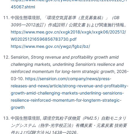
45067.shtml
中国生態環境部,
「環境空気質基準（意見募集稿）」（GB
3095—2012改訂）作成説明 / 公開文書
および関連施行情報。
https://www.mee.gov.cn/xxgk2018/xxgk/xxgk06/202512/
W020251216596856783730.pdf
https://www.mee.gov.cn/ywgz/fgbz/bz/
Sensirion,
Strong revenue and profitability growth amid
challenging markets, underlining Sensirion’s resilience and
reinforced momentum for long-term strategic growth
, 2026-
03-10.
https://sensirion.com/company/news/press-
releases-and-news/article/strong-revenue-and-profitability-
growth-amid-challenging-markets-underlining-sensirions-
resilience-reinforced-momentum-for-longterm-strategic-
growth
中国生態環境部,
環境空気粒子状物質（PM2.5）自動モニタリ
ングシステム（熱学-光学校正法）有機炭素・元素炭素 技術要
件および試験方法 HJ 1438—2026
。