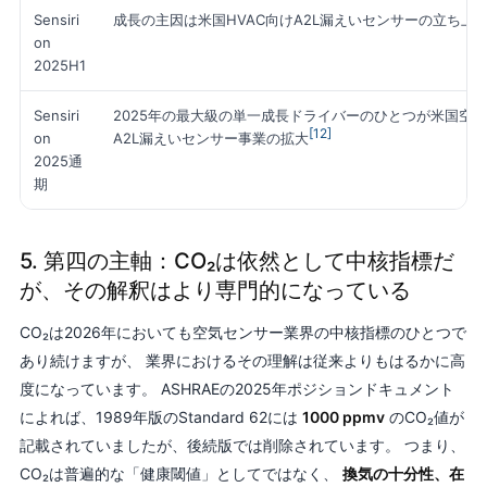
Sensiri
成長の主因は米国HVAC向けA2L漏えいセンサーの立ち上
on
2025H1
Sensiri
2025年の最大級の単一成長ドライバーのひとつが米国空
[12]
on
A2L漏えいセンサー事業の拡大
2025通
期
5. 第四の主軸：CO₂は依然として中核指標だ
が、その解釈はより専門的になっている
CO₂は2026年においても空気センサー業界の中核指標のひとつで
あり続けますが、 業界におけるその理解は従来よりもはるかに高
度になっています。 ASHRAEの2025年ポジションドキュメント
によれば、1989年版のStandard 62には
1000 ppmv
のCO₂値が
記載されていましたが、後続版では削除されています。 つまり、
CO₂は普遍的な「健康閾値」としてではなく、
換気の十分性、在