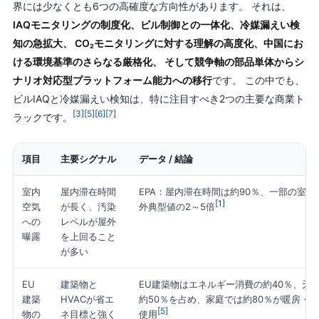
界には少なくとも6つの高確度な方向性があります。 それは、
IAQモニタリングの制度化、ビル制御との一体化、冷媒漏えい検
知の急拡大、 CO₂モニタリングに対する理解の高度化、中国にお
ける環境基準のさらなる厳格化、 そして競争軸の部品単体からシ
ナリオ対応型プラットフォーム能力への移行
です。 この中でも、
ビルIAQと冷媒漏えい検知は、特に注目すべき2つの主要な商業ト
[3]
[5]
[6]
[7]
ラックです。
項目
主要シグナル
データ / 結論
室内
屋内滞在時間
EPA：屋内滞在時間は約90％、一部の室
[1]
空気
が長く、汚染
外典型値の2～5倍
への
レベルが屋外
曝露
を上回ること
が多い
EU
建築物と
EU建築物はエネルギー消費の約40％、天
建築
HVACが省エ
約50％を占め、家庭では約80％が暖房・
[5]
物の
ネ目標と強く
使用