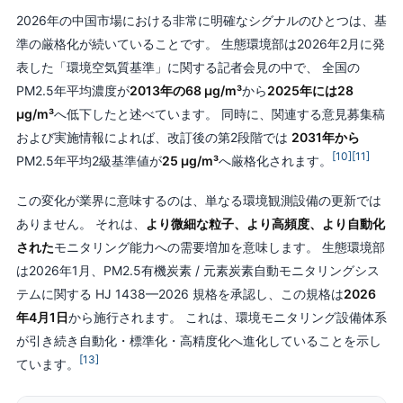
2026年の中国市場における非常に明確なシグナルのひとつは、基
準の厳格化が続いていることです。 生態環境部は2026年2月に発
表した「環境空気質基準」に関する記者会見の中で、 全国の
PM2.5年平均濃度が
2013年の68 μg/m³
から
2025年には28
μg/m³
へ低下したと述べています。 同時に、関連する意見募集稿
および実施情報によれば、改訂後の第2段階では
2031年から
[10]
[11]
PM2.5年平均2級基準値が
25 μg/m³
へ厳格化されます。
この変化が業界に意味するのは、単なる環境観測設備の更新では
ありません。 それは、
より微細な粒子、より高頻度、より自動化
された
モニタリング能力への需要増加を意味します。 生態環境部
は2026年1月、PM2.5有機炭素 / 元素炭素自動モニタリングシス
テムに関する HJ 1438—2026 規格を承認し、この規格は
2026
年4月1日
から施行されます。 これは、環境モニタリング設備体系
が引き続き自動化・標準化・高精度化へ進化していることを示し
[13]
ています。