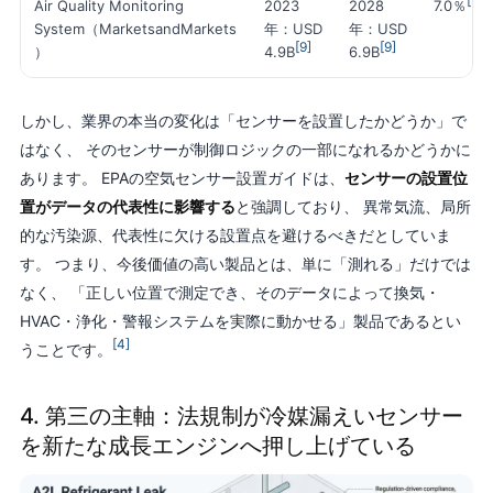
[9]
Air Quality Monitoring
2023
2028
7.0％
System（MarketsandMarkets
年：USD
年：USD
[9]
[9]
）
4.9B
6.9B
しかし、業界の本当の変化は「センサーを設置したかどうか」で
はなく、 そのセンサーが制御ロジックの一部になれるかどうかに
あります。 EPAの空気センサー設置ガイドは、
センサーの設置位
置がデータの代表性に影響する
と強調しており、 異常気流、局所
的な汚染源、代表性に欠ける設置点を避けるべきだとしていま
す。 つまり、今後価値の高い製品とは、単に「測れる」だけでは
なく、 「正しい位置で測定でき、そのデータによって換気・
HVAC・浄化・警報システムを実際に動かせる」製品であるとい
[4]
うことです。
4. 第三の主軸：法規制が冷媒漏えいセンサー
を新たな成長エンジンへ押し上げている