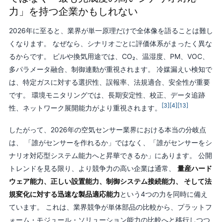
力」を持つ企業かもしれない
2026年に至ると、業界が単一原理だけで全体像を語ることは難し
くなります。 なぜなら、シナリオごとに評価体系がまったく異な
るからです。 ビルや換気用途では、CO₂、温湿度、PM、VOC、
多パラメータ融合、制御連動が重視されます。 冷媒漏えい検知で
は、特定ガスに対する選択性、誤報率、法規適合、安全性が重要
です。 環境モニタリングでは、長期安定性、校正、データ追跡
[3]
[4]
[13]
性、ネットワーク展開能力がより重視されます。
したがって、2026年の空気センサー業界における本当の分岐点
は、 「誰がセンサーを作れるか」ではなく、「誰がセンサーをシ
ナリオ対応型システム能力へと昇華できるか」にあります。 公開
トレンドを見る限り、より競争力の高い企業は通常、
量産ハード
ウェア能力、正しい設置能力、制御システム接続能力、 そして法
規変化に対する迅速な製品適応能力
という4つの力を同時に備え
ています。 これは、業界競争が単体部品の比較から、プラットフ
ォーム・モジュール・ソリューション能力の比較へと移行しつつ