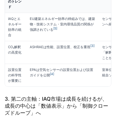
のトレン
ド
IAQとエ
EU建築エネルギー効率の枠組みでは、建築
センサーは
ネルギー
物・技術システム・室内環境品質の関係が
ンへ統合
[5]
効率の統
強調されている
合
[3]
CO₂解釈
センサー
ASHRAEは性能、設置位置、校正を重視
の高度化
「解釈で
ことが求
設置位置
EPAは空気センサーの設置位置および設置
室単位、
[4]
の科学性
統合ソリ
ガイドを公開
が重要に
3. 第二の主軸：IAQ市場は成長を続けるが、
成長の中心は「数値表示」から「制御クロー
ズドループ」へ