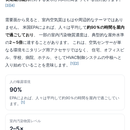
[3]
[4]
需要面から見ると、室内空気質はもはや周辺的なテーマではあり
ません。 米国EPAによれば、人々は平均して
約90％の時間を屋内
で過ごしており
、 一部の室内汚染物質濃度は、典型的な屋外水準
の
2～5倍
に達することがあります。 これは、空気センサーが単
なる環境モニタリング用アクセサリではなく、 住宅、オフィスビ
ル、学校、病院、ホテル、そしてHVAC制御システムの中核へと
[1]
[2]
入り始めていることを意味します。
人の曝露環境
90%
EPAによれば、人々は平均して約90％の時間を屋内で過ごしてい
[1]
ます。
室内汚染物質レベル
2–5×