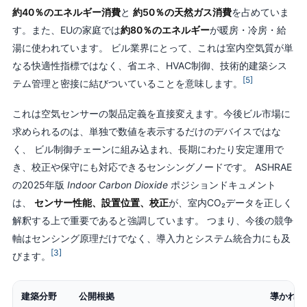
約40％のエネルギー消費
と
約50％の天然ガス消費
を占めていま
す。また、EUの家庭では
約80％のエネルギー
が暖房・冷房・給
湯に使われています。 ビル業界にとって、これは室内空気質が単
なる快適性指標ではなく、省エネ、HVAC制御、技術的建築シス
[5]
テム管理と密接に結びついていることを意味します。
これは空気センサーの製品定義を直接変えます。今後ビル市場に
求められるのは、単独で数値を表示するだけのデバイスではな
く、 ビル制御チェーンに組み込まれ、長期にわたり安定運用で
き、校正や保守にも対応できるセンシングノードです。 ASHRAE
の2025年版
Indoor Carbon Dioxide
ポジションドキュメント
は、
センサー性能、設置位置、校正
が、室内CO₂データを正しく
解釈する上で重要であると強調しています。 つまり、今後の競争
軸はセンシング原理だけでなく、導入力とシステム統合力にも及
[3]
びます。
建築分野
公開根拠
導かれる