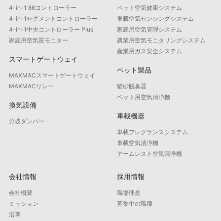
4-in-1 86コントローラー
ペット空気健康システム
4-in-1セグメントコントローラー
車載空気センシングシステム
4-in-1中央コントローラー Plus
家庭用空気管理システム
家庭用空気質モニター
農業用空気モニタリングシステム
産業用ガス安全システム
スマートゲートウェイ
ペット製品
MAXMACスマートゲートウェイ
MAXMACリレー
猫砂脱臭器
ペット用空気清浄機
換気設備
車載機器
分岐ダンパー
車載フレグランスシステム
車載空気清浄機
アームレスト空気清浄機
会社情報
採用情報
会社概要
職場理念
ミッション
募集中の職種
沿革