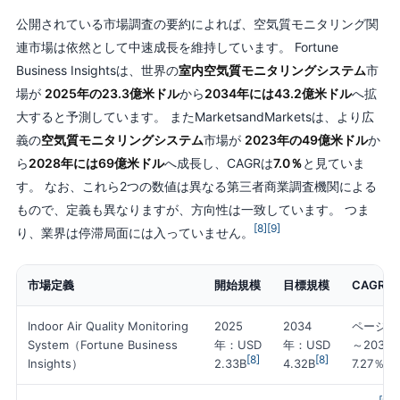
公開されている市場調査の要約によれば、空気質モニタリング関
連市場は依然として中速成長を維持しています。 Fortune
Business Insightsは、世界の
室内空気質モニタリングシステム
市
場が
2025年の23.3億米ドル
から
2034年には43.2億米ドル
へ拡
大すると予測しています。 またMarketsandMarketsは、より広
義の
空気質モニタリングシステム
市場が
2023年の49億米ドル
か
ら
2028年には69億米ドル
へ成長し、CAGRは
7.0％
と見ていま
す。 なお、これら2つの数値は異なる第三者商業調査機関による
もので、定義も異なりますが、方向性は一致しています。 つま
[8]
[9]
り、業界は停滞局面には入っていません。
市場定義
開始規模
目標規模
CAGR
Indoor Air Quality Monitoring
2025
2034
ページ上
System（Fortune Business
年：USD
年：USD
～2034
[8]
[8]
[8]
Insights）
2.33B
4.32B
7.27％