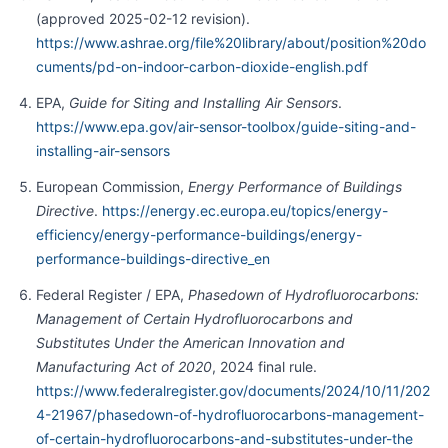
(approved 2025-02-12 revision).
https://www.ashrae.org/file%20library/about/position%20do
cuments/pd-on-indoor-carbon-dioxide-english.pdf
EPA,
Guide for Siting and Installing Air Sensors
.
https://www.epa.gov/air-sensor-toolbox/guide-siting-and-
installing-air-sensors
European Commission,
Energy Performance of Buildings
Directive
.
https://energy.ec.europa.eu/topics/energy-
efficiency/energy-performance-buildings/energy-
performance-buildings-directive_en
Federal Register / EPA,
Phasedown of Hydrofluorocarbons:
Management of Certain Hydrofluorocarbons and
Substitutes Under the American Innovation and
Manufacturing Act of 2020
, 2024 final rule.
https://www.federalregister.gov/documents/2024/10/11/202
4-21967/phasedown-of-hydrofluorocarbons-management-
of-certain-hydrofluorocarbons-and-substitutes-under-the