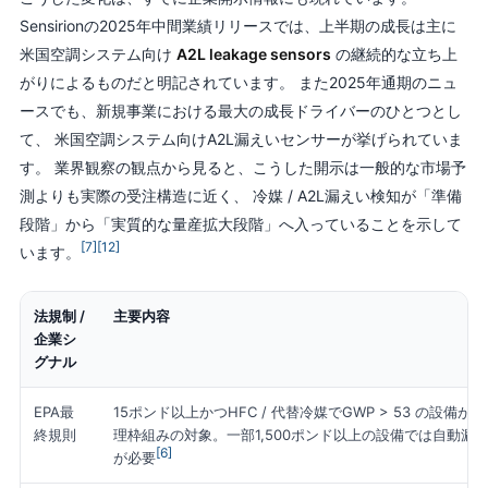
Sensirionの2025年中間業績リリースでは、上半期の成長は主に
米国空調システム向け
A2L leakage sensors
の継続的な立ち上
がりによるものだと明記されています。 また2025年通期のニュ
ースでも、新規事業における最大の成長ドライバーのひとつとし
て、 米国空調システム向けA2L漏えいセンサーが挙げられていま
す。 業界観察の観点から見ると、こうした開示は一般的な市場予
測よりも実際の受注構造に近く、 冷媒 / A2L漏えい検知が「準備
段階」から「実質的な量産拡大段階」へ入っていることを示して
[7]
[12]
います。
法規制 /
主要内容
企業シ
グナル
EPA最
15ポンド以上かつHFC / 代替冷媒でGWP > 53 の設備が
終規則
理枠組みの対象。一部1,500ポンド以上の設備では自動漏
[6]
が必要