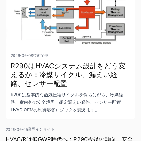
技術記事
2026-06-08
R290はHVACシステム設計をどう変
えるか：冷媒サイクル、漏えい経
路、センサー配置
R290は基本的な蒸気圧縮サイクルを保ちながら、冷媒経
路、室内外の安全境界、想定漏えい経路、センサー配置、
HVAC OEMの制御応答ロジックを変えます。
業界インサイト
2026-06-05
HVAC/Rは低GWP時代へ：R290冷媒の動向、安全