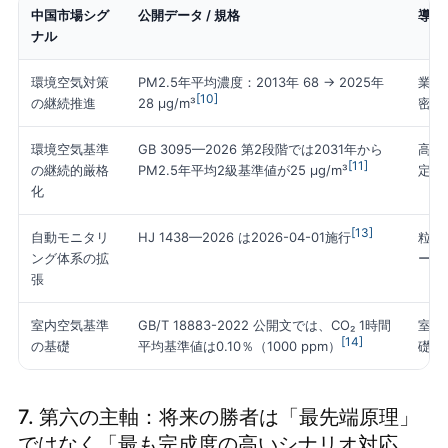
中国市場シグ
公開データ / 規格
導か
ナル
環境空気対策
PM2.5年平均濃度：2013年 68 → 2025年
業界
[10]
の継続推進
密な
28 μg/m³
環境空気基準
GB 3095—2026 第2段階では2031年から
高品
[11]
の継続的厳格
定性
PM2.5年平均2級基準値が25 μg/m³
化
[13]
自動モニタリ
粒子
HJ 1438—2026 は2026-04-01施行
ング体系の拡
ータ
張
室内空気基準
GB/T 18883-2022 公開文では、CO₂ 1時間
室内
[14]
の基礎
礎基
平均基準値は0.10％（1000 ppm）
7. 第六の主軸：将来の勝者は「最先端原理」
ではなく「最も完成度の高いシナリオ対応