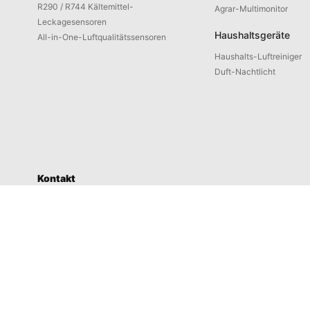
R290 / R744 Kältemittel-
Agrar-Multimonitor
Leckagesensoren
Haushaltsgeräte
All-in-One-Luftqualitätssensoren
Haushalts-Luftreiniger
Duft-Nachtlicht
Kontakt
Service-Hotline: 4008-598-580
Adresse: Nr. 1658-1 Buzhong Road, Tongxiang High-Tech City, Xiamen