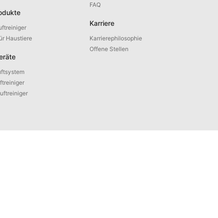
FAQ
odukte
Karriere
ftreiniger
für Haustiere
Karrierephilosophie
Offene Stellen
eräte
ftsystem
treiniger
ftreiniger
hl: 361100