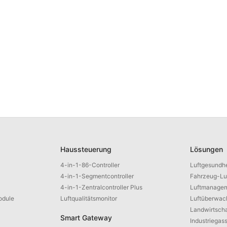
Haussteuerung
Lösungen
4-in-1-86-Controller
Luftgesundhe
4-in-1-Segmentcontroller
Fahrzeug-Lu
4-in-1-Zentralcontroller Plus
Luftmanagem
odule
Luftqualitätsmonitor
Luftüberwac
Landwirtscha
Smart Gateway
Industriegas