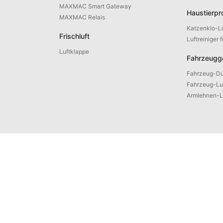
MAXMAC Smart Gateway
Haustierpr
MAXMAC Relais
Katzenklo-Lu
Frischluft
Luftreiniger 
Luftklappe
Fahrzeugg
Fahrzeug-Du
Fahrzeug-Luf
Armlehnen-Lu
Produktberatung: +86 592 5765205
E-Mail: contact@maxmac.com.cn
Postleitza