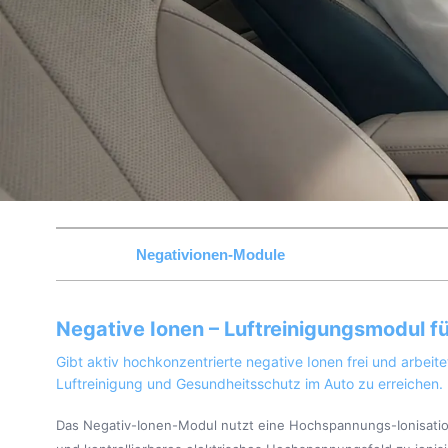
Negativionen-Module
Negative Ionen – Luftreinigungsmodul f
Gibt aktiv hochkonzentrierte negative Ionen frei und arbe
Luftreinigung und Gesundheitsschutz im Auto zu erreichen.
Das Negativ-Ionen-Modul nutzt eine Hochspannungs-Ionisations