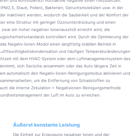
eren und kontinuierlich hochaktive negative Ionen freizusetzen.
(PM2,5, Staub, Pollen), Bakterien, Geruchsmolekülen usw. in der
er inaktiviert werden, wodurch die Sauberkeit und der Komfort der
über eine Struktur mit geringer Ozonunterdrückung und einen
zwar ein hoher negativer Ionenausstoß erreicht wird, die
sicherheitsstandards kontrolliert wird. Durch die Optimierung der
das Negativ-Ionen-Modul einen langfristig stabilen Betrieb in
Luftfeuchtigkeitskondensation und häufigen Temperaturänderungen
 Echtzeit mit dem HVAC-System oder dem Luftmanagementsystem des
abnimmt, sich Gerüche ansammeln oder das Auto längere Zeit in
em automatisch den Negativ-Ionen-Reinigungsmodus aktivieren und
 zusammenarbeiten, um die Entfernung von Schadstoffen zu
 auch die interne Zirkulation + Negativionen-Reinigungsmethode
sundheitsmanagement der Luft im Auto zu erreichen.
Äußerst konstante Leistung
Die Einheit zur Erzeugung negativer Ionen und der