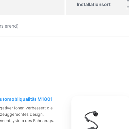
A
Installationsort
F
nsierend)
utomobilqualität M1801
egativer Ionen verbessert die
hrzeuggerechtes Design,
ementsystem des Fahrzeugs.