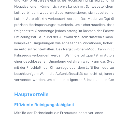
und kontrollierbares elektrisches Hochspannungsfeld zu ionisi
Negative Ionen können sich physikalisch mit Schwebeteilchen 
Luft verbinden, wodurch diese kondensieren, sich absetzen od
Luft im Auto effektiv verbessert werden. Das Modul verfügt 
präzisen Hochspannungssteuerkreis, um sicherzustellen, dass 
freigesetzte Ozonmenge jedoch streng im Rahmen der Fahrzeug
Entladungsstruktur und der Auswahl des Isoliermaterials kann 
komplexen Umgebungen wie anhaltenden Vibrationen, hoher 
im Auto aufrechterhalten. Das Negativ-Ionen-Modul kann in
Fahrzeugs verbunden werden: Wenn die Luftqualität im Auto 
einer geschlossenen Umgebung gefahren wird, kann das Syst
mit der Frischluft, der Klimaanlage oder dem Luftfiltermodul
beschleunigen; Wenn die Außenluftqualität schlecht ist, kann
verwendet werden, um einen intelligenten Schutz und ein Ge
Hauptvorteile
Effiziente Reinigungsfähigkeit
Mithilfe der Technologie zur Erzeugung negativer Ionen