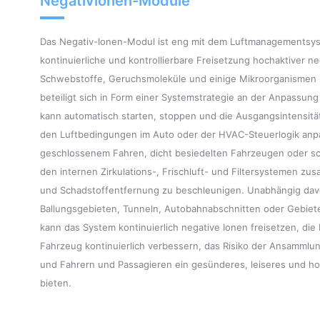
Negativionen-Module
Das Negativ-Ionen-Modul ist eng mit dem Luftmanagementsy
kontinuierliche und kontrollierbare Freisetzung hochaktiver neg
Schwebstoffe, Geruchsmoleküle und einige Mikroorganismen i
beteiligt sich in Form einer Systemstrategie an der Anpassung
kann automatisch starten, stoppen und die Ausgangsintensit
den Luftbedingungen im Auto oder der HVAC-Steuerlogik anpas
geschlossenem Fahren, dicht besiedelten Fahrzeugen oder sch
den internen Zirkulations-, Frischluft- und Filtersystemen z
und Schadstoffentfernung zu beschleunigen. Unabhängig davo
Ballungsgebieten, Tunneln, Autobahnabschnitten oder Gebiete
kann das System kontinuierlich negative Ionen freisetzen, die
Fahrzeug kontinuierlich verbessern, das Risiko der Ansammlu
und Fahrern und Passagieren ein gesünderes, leiseres und ho
bieten.