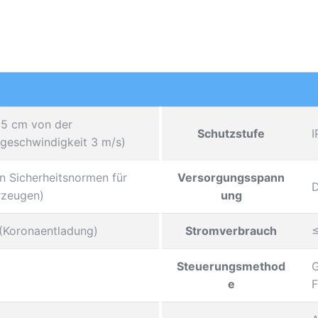
25 cm von der
Schutzstufe
I
geschwindigkeit 3 ​​m/s)
n Sicherheitsnormen für
Versorgungsspann
D
rzeugen)
ung
(Koronaentladung)
Stromverbrauch
≤
Steuerungsmethod
G
e
F