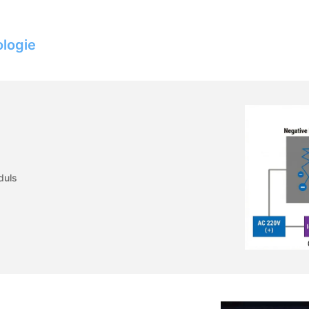
ologie
duls