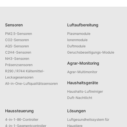
Sensoren
Luftaufbereitung
PM2.5-Sensoren
Plasmamodule
CO2-Sensoren
Ionenmodule
AQS-Sensoren
Duftmodule
C2H4-Sensoren
Geruchsbeseitigungs-Module
NH3-Sensoren
Agrar-Monitoring
Präsenzsensoren
R290 / R744 Kältemittel-
Agrar-Multimonitor
Leckagesensoren
Haushaltsgeräte
All-in-One-Luftqualitätssensoren
Haushalts-Luftreiniger
Duft-Nachtlicht
Haussteuerung
Lösungen
4-in-1-86-Controller
Luftgesundheitssystem für
4-in-1-Segmentcontroller
Haustiere