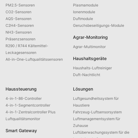
PM2.5-Sensoren
Plasmamodule
CO2-Sensoren
Ionenmodule
AQS-Sensoren
Duftmodule
C2H4-Sensoren
Geruchsbeseitigungs-Module
NH3-Sensoren
Agrar-Monitoring
Präsenzsensoren
R290 / R744 Kältemittel-
Agrar-Multimonitor
Leckagesensoren
Haushaltsgeräte
All-in-One-Luftqualitätssensoren
Haushalts-Luftreiniger
Duft-Nachtlicht
Haussteuerung
Lösungen
4-in-1-86-Controller
Luftgesundheitssystem für
4-in-1-Segmentcontroller
Haustiere
4-in-1-Zentralcontroller Plus
Fahrzeug-Luftsensorsystem
Luftqualitätsmonitor
Luftmanagementsystem für
Zuhause
Smart Gateway
Luftüberwachungssystem für die