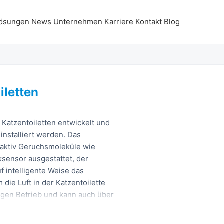
ösungen
News
Unternehmen
Karriere
Kontakt
Blog
iletten
 Katzentoiletten entwickelt und
installiert werden. Das
 aktiv Geruchsmoleküle wie
sensor ausgestattet, der
f intelligente Weise das
ie Luft in der Katzentoilette
gigen Betrieb und kann auch über
ligent ferngesteuert werden, um