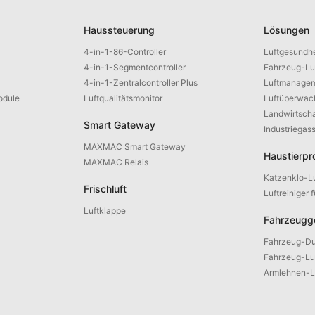
Haussteuerung
Lösungen
4-in-1-86-Controller
Luftgesundhe
4-in-1-Segmentcontroller
Fahrzeug-Lu
4-in-1-Zentralcontroller Plus
Luftmanagem
odule
Luftqualitätsmonitor
Luftüberwac
Landwirtscha
Smart Gateway
Industriegas
MAXMAC Smart Gateway
Haustierpr
MAXMAC Relais
Katzenklo-Lu
Frischluft
Luftreiniger 
Luftklappe
Fahrzeugg
Fahrzeug-Du
Fahrzeug-Luf
Armlehnen-Lu