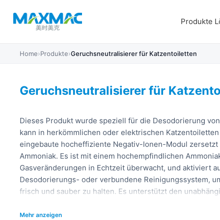
Produkte
L
Home
›
Produkte
›
Geruchsneutralisierer für Katzentoiletten
Geruchsneutralisierer für Katzento
Dieses Produkt wurde speziell für die Desodorierung von
kann in herkömmlichen oder elektrischen Katzentoiletten 
eingebaute hocheffiziente Negativ-Ionen-Modul zersetzt
Ammoniak. Es ist mit einem hochempfindlichen Ammoniak
Gasveränderungen in Echtzeit überwacht, und aktiviert au
Desodorierungs- oder verbundene Reinigungssystem, um d
frisch und sauber zu halten. Es unterstützt den unabhän
RS485 mit dem System verbunden und über die App intel
eine effizientere intelligente Verwaltung zu erreichen.
Mehr anzeigen