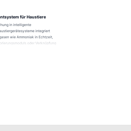
ntsystem für Haustiere
ung in intelligente
austiergerätesysteme integriert
asen wie Ammoniak in Echtzeit,
orierungsmoduls oder Verknüpfung
gentes Management der Raumluft für
schhaltung und Sauberkeit der