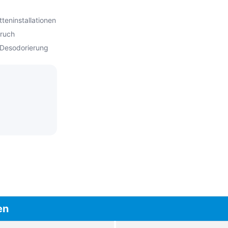
teninstallationen
eruch
-Desodorierung
en