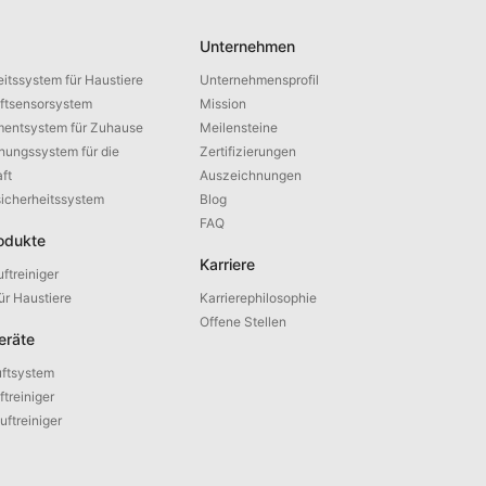
Unternehmen
itssystem für Haustiere
Unternehmensprofil
ftsensorsystem
Mission
entsystem für Zuhause
Meilensteine
hungssystem für die
Zertifizierungen
ft
Auszeichnungen
sicherheitssystem
Blog
FAQ
odukte
Karriere
ftreiniger
für Haustiere
Karrierephilosophie
Offene Stellen
eräte
ftsystem
treiniger
ftreiniger