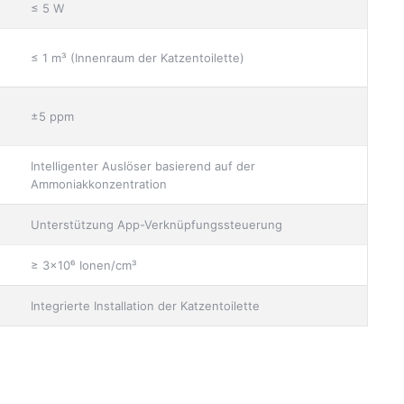
≤ 5 W
≤ 1 m³ (Innenraum der Katzentoilette)
±5 ppm
Intelligenter Auslöser basierend auf der
Ammoniakkonzentration
Unterstützung App-Verknüpfungssteuerung
≥ 3×10⁶ Ionen/cm³
Integrierte Installation der Katzentoilette