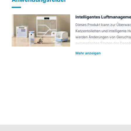
Intelligentes Luftmanageme
Dieses Produkt kann zur Überwach
Katzentoiletten und intelligente H
werden Änderungen von Geruchsg
automatisches Starten des Desod
von Reinigungsverfahren, intelli
Mehr anzeigen
Haustiere und kontinuierliche Fri
Umgebung.