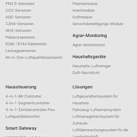
PM2.5-Sensoren
Plasmamodule
CO2-Sensoren
Ionenmodule
AQS-Sensoren
Duftmodule
C2H4-Sensoren
Geruchsbeseitigungs-Module
NH3-Sensoren
Agrar-Monitoring
Präsenzsensoren
R290 / R744 Kältemittel-
Agrar-Multimonitor
Leckagesensoren
Haushaltsgeräte
All-in-One-Luftqualitätssensoren
Haushalts-Luftreiniger
Duft-Nachtlicht
Haussteuerung
Lösungen
4-in-1-86-Controller
Luftgesundheitssystem für
4-in-1-Segmentcontroller
Haustiere
4-in-1-Zentralcontroller Plus
Fahrzeug-Luftsensorsystem
Luftqualitätsmonitor
Luftmanagementsystem für
Zuhause
Smart Gateway
Luftüberwachungssystem für die
Landwirtschaft