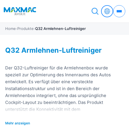
Home
›
Produkte
›
Q32 Armlehnen-Luftreiniger
Q32 Armlehnen-Luftreiniger
Der Q32-Luftreiniger für die Armlehnenbox wurde
speziell zur Optimierung des Innenraums des Autos
entwickelt. Es verfügt über eine versteckte
Installationsstruktur und ist in den Bereich der
Armlehnenbox integriert, ohne das ursprüngliche
Cockpit-Layout zu beeinträchtigen. Das Produkt
unterstützt die Konnektivität mit dem
Luftqualitätssensorsystem im Auto, das den Luftstatus
automatisch erkennen und den Reinigungsprozess
Mehr anzeigen