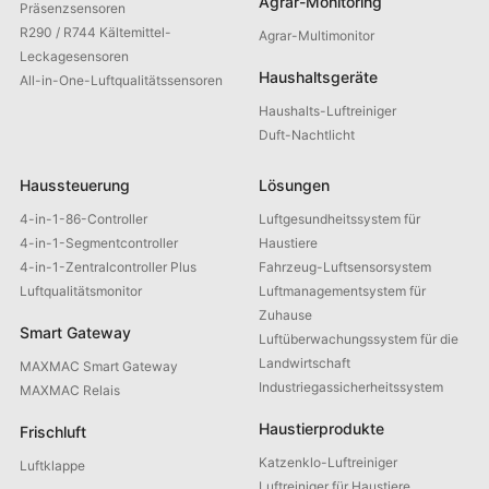
Agrar-Monitoring
Präsenzsensoren
R290 / R744 Kältemittel-
Agrar-Multimonitor
Leckagesensoren
Haushaltsgeräte
All-in-One-Luftqualitätssensoren
Haushalts-Luftreiniger
Duft-Nachtlicht
Haussteuerung
Lösungen
4-in-1-86-Controller
Luftgesundheitssystem für
4-in-1-Segmentcontroller
Haustiere
4-in-1-Zentralcontroller Plus
Fahrzeug-Luftsensorsystem
Luftqualitätsmonitor
Luftmanagementsystem für
Zuhause
Smart Gateway
Luftüberwachungssystem für die
Landwirtschaft
MAXMAC Smart Gateway
Industriegassicherheitssystem
MAXMAC Relais
Haustierprodukte
Frischluft
Katzenklo-Luftreiniger
Luftklappe
Luftreiniger für Haustiere