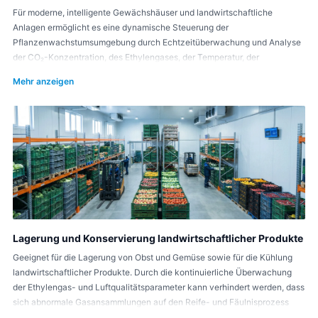
Für moderne, intelligente Gewächshäuser und landwirtschaftliche
Anlagen ermöglicht es eine dynamische Steuerung der
Pflanzenwachstumsumgebung durch Echtzeitüberwachung und Analyse
der CO₂-Konzentration, des Ethylengases, der Temperatur, der
Luftfeuchtigkeit und der Lichtintensität. Vernetzte Belüftungs-,
Mehr anzeigen
Beleuchtungs- und Umweltanpassungssysteme verbessern die
Photosyntheseeffizienz und stabilisieren die Erntequalität und den Ertrag.
Lagerung und Konservierung landwirtschaftlicher Produkte
Geeignet für die Lagerung von Obst und Gemüse sowie für die Kühlung
landwirtschaftlicher Produkte. Durch die kontinuierliche Überwachung
der Ethylengas- und Luftqualitätsparameter kann verhindert werden, dass
sich abnormale Gasansammlungen auf den Reife- und Fäulnisprozess
auswirken. In Kombination mit dem Temperatur- und