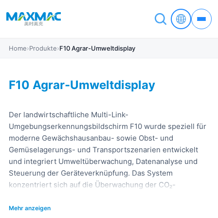
Home
›
Produkte
›
F10 Agrar-Umweltdisplay
F10 Agrar-Umweltdisplay
Der landwirtschaftliche Multi-Link-
Umgebungserkennungsbildschirm F10 wurde speziell für
moderne Gewächshausanbau- sowie Obst- und
Gemüselagerungs- und Transportszenarien entwickelt
und integriert Umweltüberwachung, Datenanalyse und
Steuerung der Geräteverknüpfung. Das System
konzentriert sich auf die Überwachung der CO₂-
Konzentration, des Ethylengases, der Lichtintensität
sowie von Temperatur- und Feuchtigkeitsänderungen, um
Mehr anzeigen