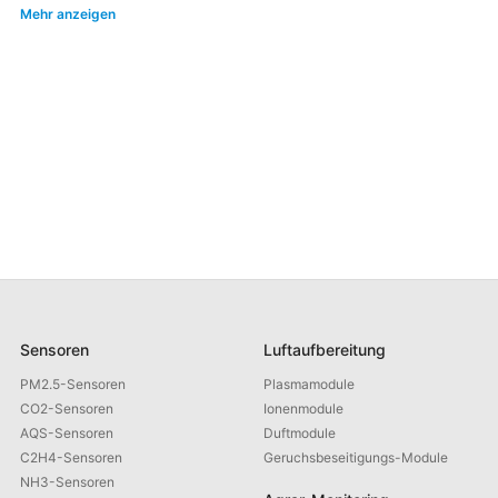
Mehr anzeigen
Feuchtigkeitskontrollsystem kann ein präzises Frischemanagement
erreicht, der Lagerzyklus verlängert und die Verlustrate reduziert werden.
Sensoren
Luftaufbereitung
PM2.5-Sensoren
Plasmamodule
CO2-Sensoren
Ionenmodule
AQS-Sensoren
Duftmodule
C2H4-Sensoren
Geruchsbeseitigungs-Module
NH3-Sensoren