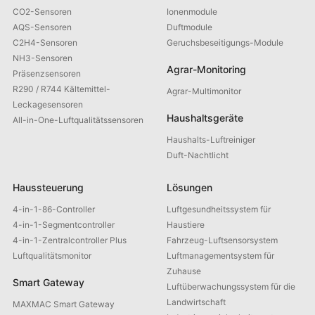
CO2-Sensoren
Ionenmodule
AQS-Sensoren
Duftmodule
C2H4-Sensoren
Geruchsbeseitigungs-Module
NH3-Sensoren
Agrar-Monitoring
Präsenzsensoren
R290 / R744 Kältemittel-
Agrar-Multimonitor
Leckagesensoren
Haushaltsgeräte
All-in-One-Luftqualitätssensoren
Haushalts-Luftreiniger
Duft-Nachtlicht
Haussteuerung
Lösungen
4-in-1-86-Controller
Luftgesundheitssystem für
4-in-1-Segmentcontroller
Haustiere
4-in-1-Zentralcontroller Plus
Fahrzeug-Luftsensorsystem
Luftqualitätsmonitor
Luftmanagementsystem für
Zuhause
Smart Gateway
Luftüberwachungssystem für die
Landwirtschaft
MAXMAC Smart Gateway