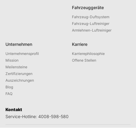
Fahrzeuggeräte
Fahrzeug-Duftsystem
Fahrzeug-Luftreiniger
Armlehnen-Luftreiniger
Unternehmen
Karriere
Unternehmensprofil
Karrierephilosophie
Mission
Offene Stellen
Meilensteine
Zertifizierungen
Auszeichnungen
Blog
FAQ
Kontakt
Service-Hotline: 4008-598-580
Adresse: Nr. 1658-1 Buzhong Road, Tongxiang High-Tech City, Xiamen
Produktberatung: +86 592 5765205
E-Mail: contact@maxmac.com.cn