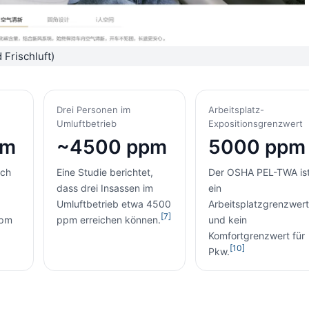
 Frischluft)
Drei Personen im
Arbeitsplatz-
Umluftbetrieb
Expositionsgrenzwert
pm
~4500 ppm
5000 ppm
uch
Eine Studie berichtet,
Der OSHA PEL-TWA is
dass drei Insassen im
ein
Umluftbetrieb etwa 4500
Arbeitsplatzgrenzwert
[7]
ppm
ppm erreichen können.
und kein
Komfortgrenzwert für
[10]
Pkw.