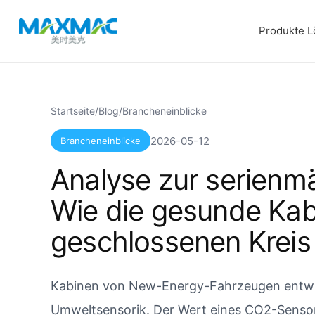
Produkte
L
Startseite
/
Blog
/
Brancheneinblicke
2026-05-12
Brancheneinblicke
Analyse zur serienm
Wie die gesunde Kab
geschlossenen Kreis
Kabinen von New-Energy-Fahrzeugen entwic
Umweltsensorik. Der Wert eines CO2-Sensors 