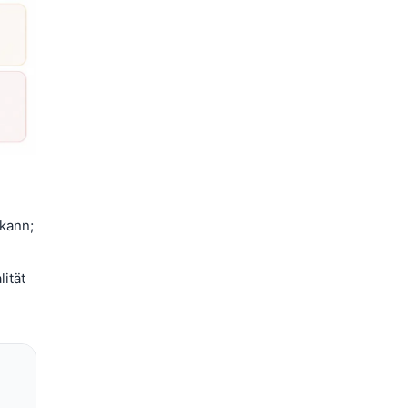
kann;
ität