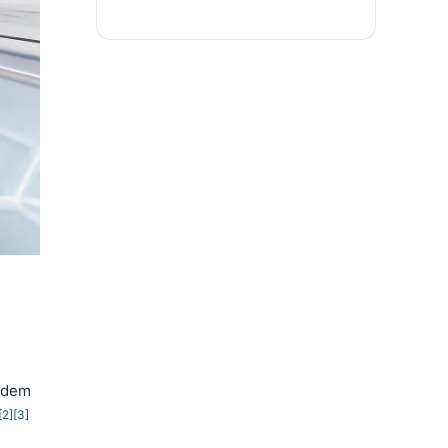
s dem
[2]
[3]