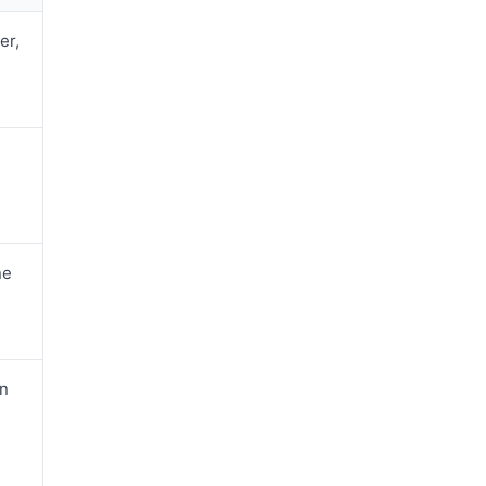
er,
ne
en