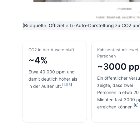
(Bildquelle: Offizielle Li-Auto-Darstellung zu CO2 und
CO2 in der Ausatemluft
Kabinentest mit zwei
Personen
~4%
~3000 p
Etwa 40.000 ppm und
Ein öffentlicher Vers
damit deutlich höher als
[4]
[5]
zeigte, dass zwei
in der Außenluft.
Personen in etwa 20
Minuten fast 3000 
[6]
erreichen können.