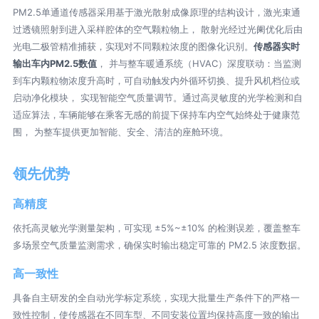
PM2.5单通道传感器采用基于激光散射成像原理的结构设计，激光束通
过透镜照射到进入采样腔体的空气颗粒物上， 散射光经过光阑优化后由
光电二极管精准捕获，实现对不同颗粒浓度的图像化识别。
传感器实时
输出车内PM2.5数值
， 并与整车暖通系统（HVAC）深度联动：当监测
到车内颗粒物浓度升高时，可自动触发内外循环切换、提升风机档位或
启动净化模块， 实现智能空气质量调节。通过高灵敏度的光学检测和自
适应算法，车辆能够在乘客无感的前提下保持车内空气始终处于健康范
围， 为整车提供更加智能、安全、清洁的座舱环境。
领先优势
高精度
依托高灵敏光学测量架构，可实现 ±5%~±10% 的检测误差，覆盖整车
多场景空气质量监测需求，确保实时输出稳定可靠的 PM2.5 浓度数据。
高一致性
具备自主研发的全自动光学标定系统，实现大批量生产条件下的严格一
致性控制，使传感器在不同车型、不同安装位置均保持高度一致的输出