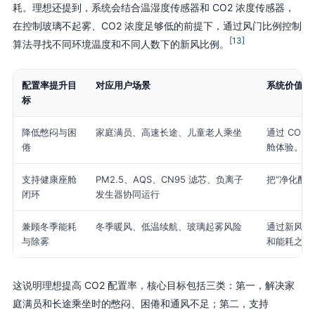
耗。理想还提到，系统会结合温湿度传感器和 CO2 浓度传感器，
在控制玻璃不起雾、CO2 浓度足够低的前提下，通过风门比例控制
[13]
算法寻找不同环境温度和不同人数下的新风比例。
配置率提升目
对应用户场景
系统价值
标
降低憋闷与困
家庭满员、高速长途、儿童老人乘坐
通过 CO
倦
舱体验。
支持健康座舱
PM2.5、AQS、CN95 滤芯、负离子
把“净化配
闭环
发生器协同运行
兼顾冬季能耗
冬季暖风、低温续航、玻璃起雾风险
通过新风比
与除雾
和能耗之间
这说明理想提高 CO2 配置率，核心目标包括三类：第一，解决家
庭满员和长途乘坐时的憋闷、困倦和通风不足；第二，支持