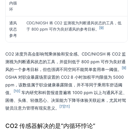
内循
难
环
通风
CDC/NIOSH 将 CO2 监测视为判断通风状态的工具，低
车
[9]
状态
空
于 800 ppm 可作为良好通风的参考目标。
参考
CO2 浓度升高会影响驾乘体验和安全感。CDC/NIOSH 将 CO2 监
测视为判断通风状态的工具，并提到低于 800 ppm 可作为良好通
[9]
风的一个参考目标，但也强调不同空间不能简单套用单一阈值。
OSHA 对职业暴露场景设置的 CO2 8 小时加权平均限值为 5000
ppm，该数值属于职业健康暴露限值，并不等同于乘用车舒适阈
[10]
值。
车内研究和科普报道普遍将 1000 ppm 以上与通风不足、
困倦、头痛、轻微恶心、决策能力下降等体验关联起来，尤其对驾
[7]
[11]
驶员注意力管理有现实意义。
CO2 传感器解决的是“内循环悖论”