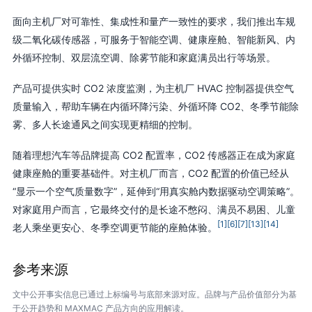
面向主机厂对可靠性、集成性和量产一致性的要求，我们推出车规
级二氧化碳传感器，可服务于智能空调、健康座舱、智能新风、内
外循环控制、双层流空调、除雾节能和家庭满员出行等场景。
产品可提供实时 CO2 浓度监测，为主机厂 HVAC 控制器提供空气
质量输入，帮助车辆在内循环降污染、外循环降 CO2、冬季节能除
雾、多人长途通风之间实现更精细的控制。
随着理想汽车等品牌提高 CO2 配置率，CO2 传感器正在成为家庭
健康座舱的重要基础件。对主机厂而言，CO2 配置的价值已经从
“显示一个空气质量数字”，延伸到“用真实舱内数据驱动空调策略”。
对家庭用户而言，它最终交付的是长途不憋闷、满员不易困、儿童
[1]
[6]
[7]
[13]
[14]
老人乘坐更安心、冬季空调更节能的座舱体验。
参考来源
文中公开事实信息已通过上标编号与底部来源对应。品牌与产品价值部分为基
于公开趋势和 MAXMAC 产品方向的应用解读。