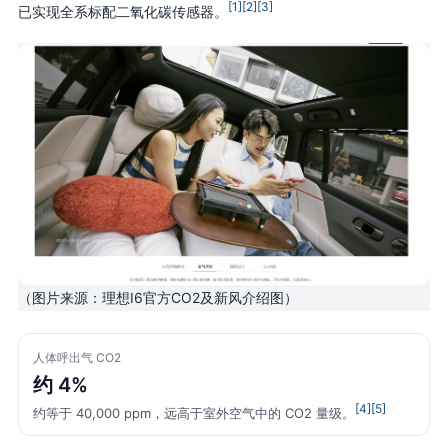
[1]
[2]
[3]
已实现全系标配二氧化碳传感器。
（图片来源：理想I6官方CO2及新风介绍图）
人体呼出气 CO2
约 4%
[4]
[5]
约等于 40,000 ppm，远高于室外空气中的 CO2 量级。