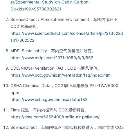
er/Experimental-Study-on-Cabin-Carbon-
Dioxide/99495708302621
ScienceDirect / Atmospheric Environment，车辆内循环下
CO2 累积研究。
https://www.sciencedirect.com/science/article/pii/S135223
1017302522
MDPI Sustainability，车内空气质量感知研究。
https://www.mdpi.com/2071-1050/8/9/852
CDC/NIOSH Ventilation FAQ，CO2 与通风评估。
https://www.cdc.gov/niosh/ventilation/faq/index.html
OSHA Chemical Data，CO2 职业暴露限值 PEL-TWA 5000
ppm。
https://www.osha.gov/chemicaldata/183
Time 报道，车内内循环与 CO2 累积科普。
https://time.com/5655400/traffic-air-pollution/
ScienceDirect，车辆内循环可降低颗粒物进入，同时导致 CO2