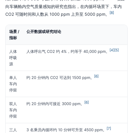
向车辆舱内空气质量感知的研究也指出，在内循环场景下，车内
[8]
CO2 可随时间和人数从 1000 ppm 上升至 5000 ppm。
场景 /
公开数据或研究结论
对
指标
[4]
[5]
人体
乘
人体呼出气 CO2 约 4%，约等于 40,000 ppm。
呼吸
积
源
[6]
单人
即
约 20 分钟内 CO2 可达到 1500 ppm。
车内
需
停留
[6]
双人
家
约 20 分钟内可接近 3000 ppm。
车内
动
停留
[7]
三人
单
3 名乘员内循环约 10 分钟可升至 4500 ppm。