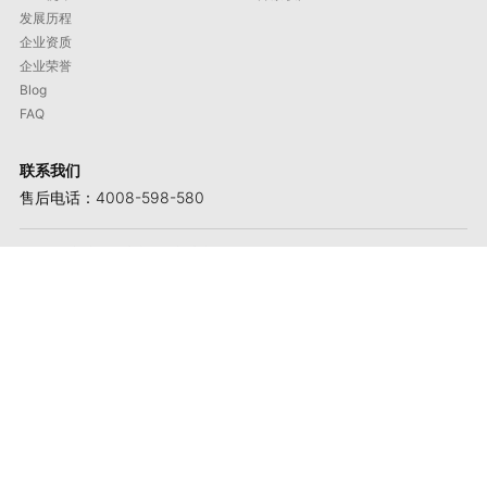
发展历程
企业资质
企业荣誉
Blog
FAQ
联系我们
售后电话：4008-598-580
地址：厦门市火炬高新区同翔高新城布中路1658-1号
产品咨询：+86 592 5765205
邮箱：contact@maxmac.com.cn
邮政编码：361100