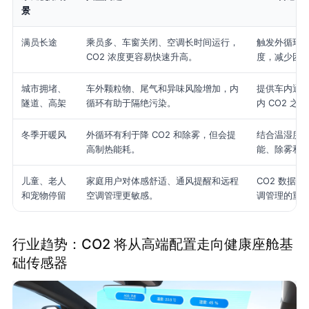
景
满员长途
乘员多、车窗关闭、空调长时间运行，
触发外循环或
CO2 浓度更容易快速升高。
度，减少困
城市拥堵、
车外颗粒物、尾气和异味风险增加，内
提供车内通
隧道、高架
循环有助于隔绝污染。
内 CO2 之
冬季开暖风
外循环有利于降 CO2 和除雾，但会提
结合温湿度与
高制热能耗。
能、除雾和
儿童、老人
家庭用户对体感舒适、通风提醒和远程
CO2 数据
和宠物停留
空调管理更敏感。
调管理的重
行业趋势：CO2 将从高端配置走向健康座舱基
础传感器