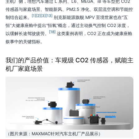
主机厂侧，理想汽车通过 L 系列、L6、MEGA、i8 等车型把 CO2
传感器与家庭场景、智能新风、PM2.5 净化、双层流空调和节能控
[1]
[2]
[3]
[13]
制结合起来。
别克新能源旗舰 MPV 至境世家也在“五
恒”大健康座舱中提出“恒氧”概念，通过主动换气控制 CO2 浓度，
[18]
以缓解长途驾驶疲劳。
这类案例表明，CO2 正在成为健康座舱
叙事中的关键指标。
我们的产品价值：车规级 CO2 传感器，赋能主
机厂家庭场景
（图片来源：MAXMAC针对汽车主机厂产品展示）