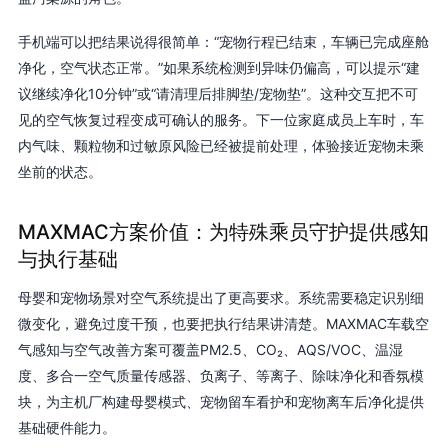
手机端可以把结果说得很简单：“宠物行程已结束，车辆已完成座舱
净化，空气状态正常。”如果系统检测到异味仍偏高，可以提示“建
议继续净化10分钟”或“请清理后排脚垫/宠物垫”。这种交互把不可
见的空气恢复过程变成可确认的服务。下一位家庭成员上车时，车
内气味、颗粒物和过敏原风险已经被提前处理，体验接近宠物未乘
坐前的状态。
MAXMAC方案价值：为特殊乘员守护提供感知
与执行基础
母婴和宠物场景对空气系统提出了更高要求。系统需要稳定识别细
微变化，避免过度干预，也要把执行结果讲清楚。MAXMAC车载空
气感知与空气改善方案可覆盖PM2.5、CO₂、AQS/VOC、温湿
度、多合一空气质量传感器、负离子、等离子、除味净化和香氛模
块，为主机厂构建母婴模式、宠物留车看护和宠物离车后净化提供
基础硬件能力。