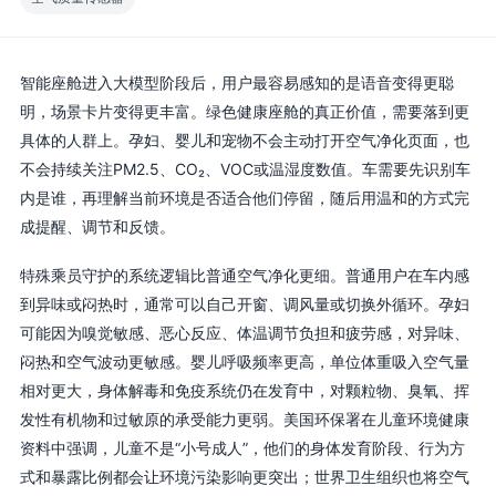
智能座舱进入大模型阶段后，用户最容易感知的是语音变得更聪
明，场景卡片变得更丰富。绿色健康座舱的真正价值，需要落到更
具体的人群上。孕妇、婴儿和宠物不会主动打开空气净化页面，也
不会持续关注PM2.5、CO₂、VOC或温湿度数值。车需要先识别车
内是谁，再理解当前环境是否适合他们停留，随后用温和的方式完
成提醒、调节和反馈。
特殊乘员守护的系统逻辑比普通空气净化更细。普通用户在车内感
到异味或闷热时，通常可以自己开窗、调风量或切换外循环。孕妇
可能因为嗅觉敏感、恶心反应、体温调节负担和疲劳感，对异味、
闷热和空气波动更敏感。婴儿呼吸频率更高，单位体重吸入空气量
相对更大，身体解毒和免疫系统仍在发育中，对颗粒物、臭氧、挥
发性有机物和过敏原的承受能力更弱。美国环保署在儿童环境健康
资料中强调，儿童不是“小号成人”，他们的身体发育阶段、行为方
式和暴露比例都会让环境污染影响更突出；世界卫生组织也将空气