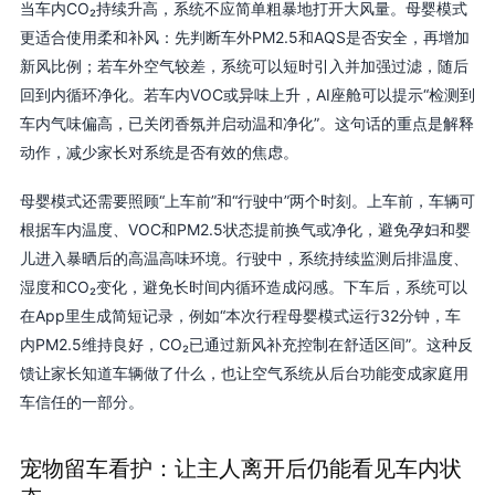
当车内CO₂持续升高，系统不应简单粗暴地打开大风量。母婴模式
更适合使用柔和补风：先判断车外PM2.5和AQS是否安全，再增加
新风比例；若车外空气较差，系统可以短时引入并加强过滤，随后
回到内循环净化。若车内VOC或异味上升，AI座舱可以提示“检测到
车内气味偏高，已关闭香氛并启动温和净化”。这句话的重点是解释
动作，减少家长对系统是否有效的焦虑。
母婴模式还需要照顾“上车前”和“行驶中”两个时刻。上车前，车辆可
根据车内温度、VOC和PM2.5状态提前换气或净化，避免孕妇和婴
儿进入暴晒后的高温高味环境。行驶中，系统持续监测后排温度、
湿度和CO₂变化，避免长时间内循环造成闷感。下车后，系统可以
在App里生成简短记录，例如“本次行程母婴模式运行32分钟，车
内PM2.5维持良好，CO₂已通过新风补充控制在舒适区间”。这种反
馈让家长知道车辆做了什么，也让空气系统从后台功能变成家庭用
车信任的一部分。
宠物留车看护：让主人离开后仍能看见车内状