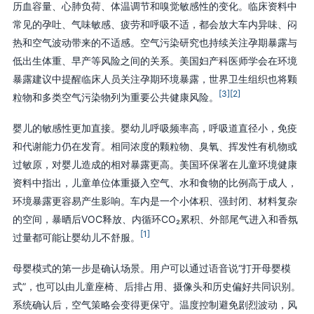
历血容量、心肺负荷、体温调节和嗅觉敏感性的变化。临床资料中
常见的孕吐、气味敏感、疲劳和呼吸不适，都会放大车内异味、闷
热和空气波动带来的不适感。空气污染研究也持续关注孕期暴露与
低出生体重、早产等风险之间的关系。美国妇产科医师学会在环境
暴露建议中提醒临床人员关注孕期环境暴露，世界卫生组织也将颗
[3]
[2]
粒物和多类空气污染物列为重要公共健康风险。
婴儿的敏感性更加直接。婴幼儿呼吸频率高，呼吸道直径小，免疫
和代谢能力仍在发育。相同浓度的颗粒物、臭氧、挥发性有机物或
过敏原，对婴儿造成的相对暴露更高。美国环保署在儿童环境健康
资料中指出，儿童单位体重摄入空气、水和食物的比例高于成人，
环境暴露更容易产生影响。车内是一个小体积、强封闭、材料复杂
的空间，暴晒后VOC释放、内循环CO₂累积、外部尾气进入和香氛
[1]
过量都可能让婴幼儿不舒服。
母婴模式的第一步是确认场景。用户可以通过语音说“打开母婴模
式”，也可以由儿童座椅、后排占用、摄像头和历史偏好共同识别。
系统确认后，空气策略会变得更保守。温度控制避免剧烈波动，风