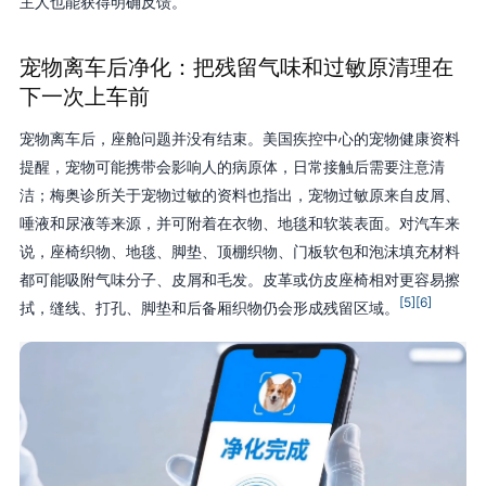
主人也能获得明确反馈。
宠物离车后净化：把残留气味和过敏原清理在
下一次上车前
宠物离车后，座舱问题并没有结束。美国疾控中心的宠物健康资料
提醒，宠物可能携带会影响人的病原体，日常接触后需要注意清
洁；梅奥诊所关于宠物过敏的资料也指出，宠物过敏原来自皮屑、
唾液和尿液等来源，并可附着在衣物、地毯和软装表面。对汽车来
说，座椅织物、地毯、脚垫、顶棚织物、门板软包和泡沫填充材料
都可能吸附气味分子、皮屑和毛发。皮革或仿皮座椅相对更容易擦
[5]
[6]
拭，缝线、打孔、脚垫和后备厢织物仍会形成残留区域。