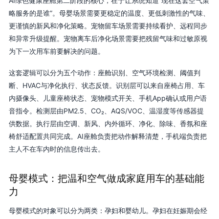
AI绿色健康座舱第二阶段的核心，在于让系统知道“现在这套空气策
略服务的是谁”。母婴场景需要更稳定的温度、更低刺激性的气味、
更谨慎的新风和净化策略。宠物留车场景需要持续看护、远程同步
和异常升级提醒。宠物离车后净化场景需要把残留气味和过敏原视
为下一次用车前要解决的问题。
这套逻辑可以分为五个动作：座舱识别、空气环境检测、阈值判
断、HVAC与净化执行、状态反馈。识别层可以来自座椅占用、车
内摄像头、儿童座椅状态、宠物模式开关、手机App确认或用户语
音指令。检测层由PM2.5、CO₂、AQS/VOC、温湿度等传感器提
供数据。执行层由空调、新风、内外循环、净化、除味、香氛和座
椅舒适配置共同完成。AI座舱负责把动作解释清楚，手机端负责把
主人不在车内时的信息传出去。
母婴模式：把温和空气做成家庭用车的基础能
力
母婴模式的对象可以分为两类：孕妇和婴幼儿。孕妇在妊娠期会经