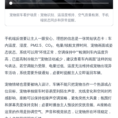
宠物留车看护场景：宠物识别、温湿度维持、空气质量检测、手机
端状态同步和异常提醒。
手机端反馈要让主人一眼安心。理想的信息是一张简短状态卡：车
内温度、湿度、PM2.5、CO₂、电量/续航支撑时间、宠物画面或姿
态状态。系统可以用“环境正常，空调保持中”“检测到车内温度升
高，已提高制冷能力”“宠物活动减少，建议查看车内画面”这样的短
句表达。若空调能力受限、电量过低、温度无法维持或宠物出现异
常活动，系统需要升级通知，必要时提醒主人立即返回车辆。
宠物情绪也需要被纳入设计。车辆不能只把宠物当作一个热源或占
位目标。宠物单独留车时容易受到陌生声音、光线变化和空间封闭
感影响。座舱可以保持低噪声空调策略，避免突然大风量；氛围灯
和屏幕亮度保持克制；必要时播放主人预设的安抚音频。AI座舱在
这里的作用是协调空气、声音和视觉状态，让宠物所在环境稳定，